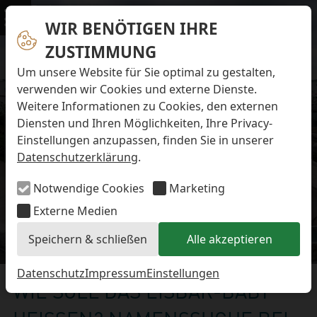
Navigation überspringen
Preise & Infos
Öffnungs- und Fütterungszeiten
WIR BENÖTIGEN IHRE
Menü
Eintrittspreise
ZUSTIMMUNG
Aktuelles
Alle Meldungen
Um unsere Website für Sie optimal zu gestalten,
Eisbären-Nachwuchs Anna & Elsa
verwenden wir Cookies und externe Dienste.
Eisbären-Nachwuchs Lale & Lili
Weitere Informationen zu Cookies, den externen
FAQ zum Tod des Schimpansen-Jungtiers
Diensten und Ihren Möglichkeiten, Ihre Privacy-
Newsletter
Einstellungen anzupassen, finden Sie in unserer
Bildungsletter
Datenschutzerklärung
.
Barrierefreier Zoo
Anfahrt
Notwendige Cookies
Marketing
Hausordnung
Arbeiten im Zoo
Externe Medien
Ausbildung zur Zootierpflegerin/zum Zootierpfleger
Speichern & schließen
Alle akzeptieren
Freiwilliges ökologisches Jahr (FÖJ)
Eisbären-Nachwuchs
Mitarbeiter:in (w/m/d) auf Minijob-Basis
Patenschaften
Datenschutz
Impressum
Einstellungen
WIE SOLL DAS EISBÄR-BABY
Spielplatz
Förderverein