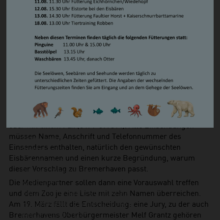
e/eisbaer> ein Online-Formular freigeschaltet, in das die
Steppenlemming
Vorschläge eingetragen werden können. Außerdem
Südamerikanischer Seelöwe/ Mähnenrobbe
können Namensideen an die Adresse von Radio Bremen
Zwergotter
Stichwort: „Eisbär“, Diepenau 10, 28195 Bremen geschickt
Waschbär
werden.
Vögel
Die Leser der NORDSEE-ZEITUNG finden in der Zeitung
Basstölpel
eine Anzeige mit Coupon, in den man seine Vorschläge
Brandgans
eintragen und diese dann an die NORDSEE-ZEITUNG
Magellan-Dampfschiffente
schicken kann. Teilnehmen kann man auch per E-Mail
Eiderente
(eisbaerenbaby@nordsee-
Humboldtpinguin
zeitung.de<mailto:eisbaerenbaby@nordsee-zeitung.de>)
Kea
oder mit einem Fax (0471-597314). Alle Einsendungen
Kormoran
müssen Name, Anschrift und Telefonnummer des
Schneeeule
Einsenders enthalten, natürlich den gewünschten
Wiedehopf
Eisbärennamen und einen kurze Begründung, warum
Zwergsäger
dieser Vorschlag zu Bremerhaven passt.
Serama-Zwerghühner
Kriechtiere
Die Medienpartner sollen dann eine Vorauswahl treffen
Europäische Sumpfschildkröte
und dem Zoo je eine Liste mit zehn Namen überreichen.
Himmelblauer Zwergtaggecko
Am 19. März fällt die Entscheidung: eine Jury, zu der auch
Köhlerschildkröte
Bremerhavens Oberbürgermeister Melf Grantz gehören