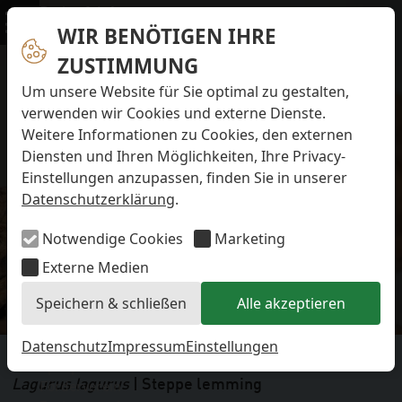
Navigation überspringen
Preise & Infos
Öffnungs- und Fütterungszeiten
WIR BENÖTIGEN IHRE
Menü
Eintrittspreise
ZUSTIMMUNG
Aktuelles
Alle Meldungen
Um unsere Website für Sie optimal zu gestalten,
Eisbären-Nachwuchs Anna & Elsa
verwenden wir Cookies und externe Dienste.
Eisbären-Nachwuchs Lale & Lili
Weitere Informationen zu Cookies, den externen
FAQ zum Tod des Schimpansen-Jungtiers
Diensten und Ihren Möglichkeiten, Ihre Privacy-
Newsletter
Einstellungen anzupassen, finden Sie in unserer
Bildungsletter
Datenschutzerklärung
.
Barrierefreier Zoo
Anfahrt
Notwendige Cookies
Marketing
Hausordnung
Arbeiten im Zoo
Externe Medien
STEPPENLEMMING
Ausbildung zur Zootierpflegerin/zum Zootierpfleger
Speichern & schließen
Alle akzeptieren
Freiwilliges ökologisches Jahr (FÖJ)
Lagurus lagurus
Mitarbeiter:in (w/m/d) auf Minijob-Basis
Patenschaften
Datenschutz
Impressum
Einstellungen
Grauer Steppenlemming
Spielplatz
Förderverein
Lagurus lagurus
| Steppe lemming