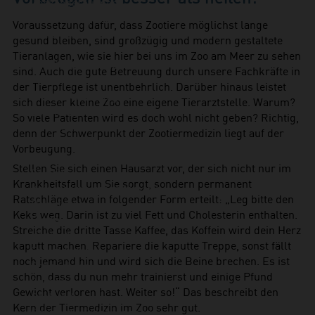
Zookooperationen
Erlebnisangebote
Voraussetzung dafür, dass Zootiere möglichst lange
Aktionstage
gesund bleiben, sind großzügig und modern gestaltete
Exit-Game
Tieranlagen, wie sie hier bei uns im Zoo am Meer zu sehen
Familienwochenende
sind. Auch die gute Betreuung durch unsere Fachkräfte in
Führungen
der Tierpflege ist unentbehrlich. Darüber hinaus leistet
Kindergeburtstage
sich dieser kleine Zoo eine eigene Tierarztstelle. Warum?
Workshops
So viele Patienten wird es doch wohl nicht geben? Richtig,
Unsere Tiere
denn der Schwerpunkt der Zootiermedizin liegt auf der
Säugetiere
Vorbeugung.
Eisbär
Stellen Sie sich einen Hausarzt vor, der sich nicht nur im
Faultier
Krankheitsfall um Sie sorgt, sondern permanent
Kaiserschnurrbarttamarin
Ratschläge etwa in folgender Form erteilt: „Leg bitte den
Polarfuchs
Keks weg. Darin ist zu viel Fett und Cholesterin enthalten.
Puma
Streiche die dritte Tasse Kaffee, das Koffein wird dein Herz
Kaninchen
kaputt machen. Repariere die kaputte Treppe, sonst fällt
Schimpanse
noch jemand hin und wird sich die Beine brechen. Es ist
Schneehase
schön, dass du nun mehr trainierst und einige Pfund
Seebär
Gewicht verloren hast. Weiter so!“ Das beschreibt den
Seehund
Kern der Tiermedizin im Zoo sehr gut.
Sibirische Eichhörnchen