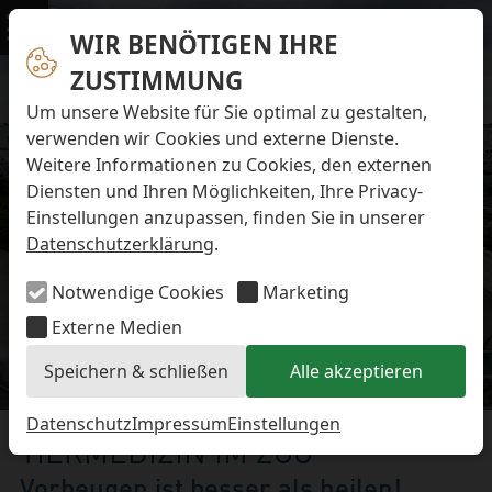
Navigation überspringen
Preise & Infos
Öffnungs- und Fütterungszeiten
WIR BENÖTIGEN IHRE
Menü
Eintrittspreise
ZUSTIMMUNG
Aktuelles
Alle Meldungen
Um unsere Website für Sie optimal zu gestalten,
Eisbären-Nachwuchs Anna & Elsa
verwenden wir Cookies und externe Dienste.
Eisbären-Nachwuchs Lale & Lili
Weitere Informationen zu Cookies, den externen
FAQ zum Tod des Schimpansen-Jungtiers
Diensten und Ihren Möglichkeiten, Ihre Privacy-
Newsletter
Einstellungen anzupassen, finden Sie in unserer
Bildungsletter
Datenschutzerklärung
.
Barrierefreier Zoo
Anfahrt
Notwendige Cookies
Marketing
Hausordnung
Arbeiten im Zoo
Externe Medien
Ausbildung zur Zootierpflegerin/zum Zootierpfleger
Speichern & schließen
Alle akzeptieren
Freiwilliges ökologisches Jahr (FÖJ)
Tiermedizin im Zoo
Mitarbeiter:in (w/m/d) auf Minijob-Basis
Patenschaften
Datenschutz
Impressum
Einstellungen
TIERMEDIZIN IM ZOO
Spielplatz
Förderverein
Vorbeugen ist besser als heilen!