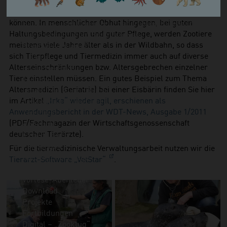
Umweltschutz im Zoo
Beute oder anderes Futter zu finden bzw. aufnehmen zu
Zoo am Meer als Arbeitgeber
können. In menschlicher Obhut hingegen, bei guten
Einstiegs- und Orientierungsberatung Klimaschutz
Haltungsbedingungen und guter Pflege, werden Zootiere
Die Vision: Biodom Bremerhaven
meistens viele Jahre älter als in der Wildbahn, so dass
Nordsee-Aquarium
sich Tierpflege und Tiermedizin immer auch auf diverse
Historie
Alterseinschränkungen bzw. Altersgebrechen einzelner
Bauliche-Infos
Tiere einstellen müssen. Ein gutes Beispiel zum Thema
Technik
Altersmedizin (Geriatrie) bei einer Eisbärin finden Sie hier
Inhaltliche Ausrichtung
im Artikel
„Irka“ wieder agil, erschienen als
Lebensräume und Tiere
Anwendungsbericht in der WDT-News, Ausgabe 1/2011
Zooschule
(PDF/Fachmagazin der Wirtschaftsgenossenschaft
Angebote
deutscher Tierärzte).
Expeditionen
Führungen
Für die tiermedizinische Verwaltungsarbeit nutzen wir die
Kindergeburtstage
Tierarzt-Software „VetStar“
.
Exit-Game
Vorlese-Abenteuer
Download
Projekte
Fortbildungen
Digital – „Zooklug“