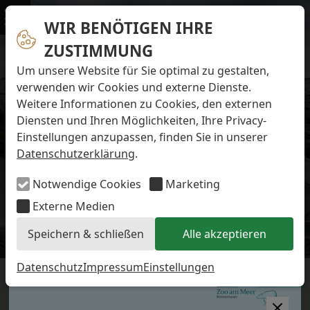
Navigation überspringen
Preise & Infos
Öffnungs- und Fütterungszeiten
WIR BENÖTIGEN IHRE
Menü
Eintrittspreise
ZUSTIMMUNG
Aktuelles
Alle Meldungen
Um unsere Website für Sie optimal zu gestalten,
Eisbären-Nachwuchs Anna & Elsa
verwenden wir Cookies und externe Dienste.
Eisbären-Nachwuchs Lale & Lili
Weitere Informationen zu Cookies, den externen
FAQ zum Tod des Schimpansen-Jungtiers
Diensten und Ihren Möglichkeiten, Ihre Privacy-
Newsletter
Einstellungen anzupassen, finden Sie in unserer
Bildungsletter
Datenschutzerklärung
.
Barrierefreier Zoo
Anfahrt
Notwendige Cookies
Marketing
Hausordnung
Arbeiten im Zoo
Externe Medien
Ausbildung zur Zootierpflegerin/zum Zootierpfleger
Speichern & schließen
Alle akzeptieren
Freiwilliges ökologisches Jahr (FÖJ)
Eisbären-Nachwuchs
Mitarbeiter:in (w/m/d) auf Minijob-Basis
Patenschaften
Datenschutz
Impressum
Einstellungen
WAS GIBT ES NEUES BEI
Spielplatz
Förderverein