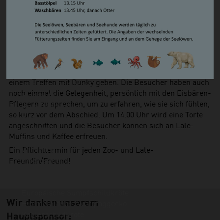
junge Bärenmädels treffen. Dort können die Bären-
Steppenlemming
Teenager unbeschwert ohne den störenden Einfluss der
Südamerikanischer Seelöwe/ Mähnenrobbe
„Jungs“ erwachsen werden.
Zwergotter
Um Lale „Tschüss“ zu sagen, veranstaltet der Zoo am
Waschbär
Meer am 07.06.2015 von 11.00-16.00 Uhr eine
Vögel
Abschiedsparty. Es wird ein buntes Programm mit einigen
Basstölpel
Aktionen, wie z.B. einem Lale-Quiz, einer Malaktion und
Brandgans
einem Treffen mit Dunky geben. Die Besucher haben auch
Magellan-Dampfschiffente
noch einmal die Gelegenheit, persönlich mit den Eisbären-
Eiderente
Pflegern zu sprechen, um zu erfahren, wie sie sich fühlen,
Humboldtpinguin
so kurz vor dem Abschied. Um 14.00 Uhr wird eine Torte
Kea
angeschnitten und die Besucher können sich an Lale-
Kormoran
Muffins und Kaffee erfreuen.
Schneeeule
Wiedehopf
Ein Pflichttermin für jeden Zoo- und Lale-
Zwergsäger
Freundin/Freund!
Serama-Zwerghühner
Kriechtiere
Europäische Sumpfschildkröte
Wir danken unserem
Himmelblauer Zwergtaggecko
Köhlerschildkröte
Hauptsponsor: