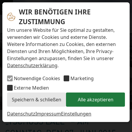
Navigation überspringen
Preise & Infos
Öffnungs- und Fütterungszeiten
WIR BENÖTIGEN IHRE
Menü
Eintrittspreise
ZUSTIMMUNG
Aktuelles
Alle Meldungen
Um unsere Website für Sie optimal zu gestalten,
Eisbären-Nachwuchs Anna & Elsa
verwenden wir Cookies und externe Dienste.
Eisbären-Nachwuchs Lale & Lili
Weitere Informationen zu Cookies, den externen
FAQ zum Tod des Schimpansen-Jungtiers
Diensten und Ihren Möglichkeiten, Ihre Privacy-
Newsletter
Einstellungen anzupassen, finden Sie in unserer
Bildungsletter
Datenschutzerklärung
.
Barrierefreier Zoo
Anfahrt
Notwendige Cookies
Marketing
Hausordnung
Arbeiten im Zoo
Externe Medien
Ausbildung zur Zootierpflegerin/zum Zootierpfleger
Speichern & schließen
Alle akzeptieren
Freiwilliges ökologisches Jahr (FÖJ)
Eisbären-Nachwuchs
Mitarbeiter:in (w/m/d) auf Minijob-Basis
Patenschaften
Datenschutz
Impressum
Einstellungen
„TSCHÜSS LALE“ – AM
Spielplatz
Förderverein