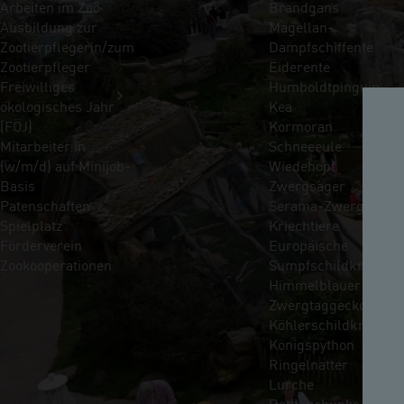
Arbeiten im Zoo
Brandgans
Ausbildung zur
Magellan-
Zootierpflegerin/zum
Dampfschiffente
Zootierpfleger
Eiderente
Freiwilliges
Humboldtpinguin
ökologisches Jahr
Kea
(FÖJ)
Kormoran
Mitarbeiter:in
Schneeeule
(w/m/d) auf Minijob-
Wiedehopf
Basis
Zwergsäger
Patenschaften
Serama-Zwerghühne
Spielplatz
Kriechtiere
Förderverein
Europäische
Zookooperationen
Sumpfschildkröte
Himmelblauer
Zwergtaggecko
Köhlerschildkröte
Königspython
Ringelnatter
Lurche
Rotbauchunke