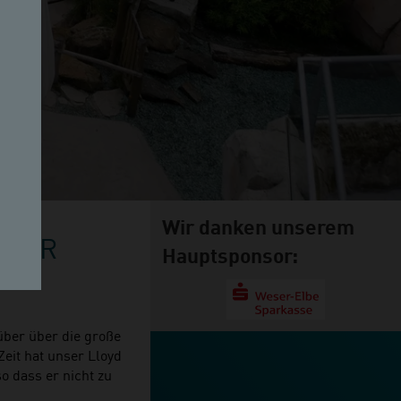
Wir danken unserem
 DER
Hauptsponsor:
über über die große
eit hat unser Lloyd
so dass er nicht zu