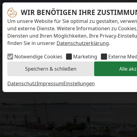
Navigation überspringen
Preise & Infos
Erlebnisangebote
Unsere Tiere
Öffnungs- und
WIR BENÖTIGEN IHRE ZUSTIMMU
Aktionstage
Säugetiere
Fütterungszeiten
Exit-Game
Eisbär
Um unsere Website für Sie optimal zu gestalten, verwe
Eintrittspreise
Familienwochenende
Faultier
und externe Dienste. Weitere Informationen zu Cookies
Aktuelles
Führungen
Kaiserschnurrbartta
Diensten und Ihren Möglichkeiten, Ihre Privacy-Einstel
Alle Meldungen
Kindergeburtstage
Polarfuchs
finden Sie in unserer
Datenschutzerklärung
.
Eisbären-
Workshops
Puma
Nachwuchs Anna &
Kaninchen
Notwendige Cookies
Marketing
Externe Med
Elsa
Schimpanse
Eisbären-
Schneehase
Speichern & schließen
Alle ak
Nachwuchs Lale &
Seebär
Lili
Seehund
Datenschutz
Impressum
Einstellungen
FAQ zum Tod des
Sibirische Eichhörnc
Schimpansen-
Steppenlemming
Jungtiers
Südamerikanischer
Newsletter
Seelöwe/ Mähnenrob
Bildungsletter
Zwergotter
Barrierefreier Zoo
Waschbär
Anfahrt
Vögel
Hausordnung
Basstölpel