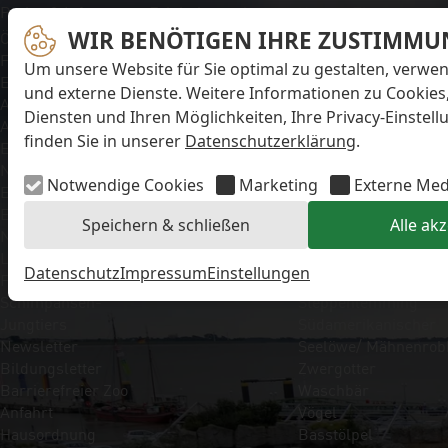
Navigation überspringen
Preise & Infos
Erlebnisangebote
Unsere Tiere
Öffnungs- und
WIR BENÖTIGEN IHRE ZUSTIMMU
Aktionstage
Säugetiere
Fütterungszeiten
Exit-Game
Eisbär
Um unsere Website für Sie optimal zu gestalten, verwe
Eintrittspreise
Familienwochenende
Faultier
und externe Dienste. Weitere Informationen zu Cookies
Aktuelles
Führungen
Kaiserschnurrbartta
Diensten und Ihren Möglichkeiten, Ihre Privacy-Einstel
Alle Meldungen
Kindergeburtstage
Polarfuchs
finden Sie in unserer
Datenschutzerklärung
.
Eisbären-
Workshops
Puma
Nachwuchs Anna &
Kaninchen
Notwendige Cookies
Marketing
Externe Med
Elsa
Schimpanse
Eisbären-
Schneehase
Speichern & schließen
Alle ak
Nachwuchs Lale &
Seebär
Lili
Seehund
Datenschutz
Impressum
Einstellungen
FAQ zum Tod des
Sibirische Eichhörnc
Schimpansen-
Steppenlemming
Jungtiers
Südamerikanischer
Newsletter
Seelöwe/ Mähnenrob
Bildungsletter
Zwergotter
Barrierefreier Zoo
Waschbär
Anfahrt
Vögel
Hausordnung
Basstölpel