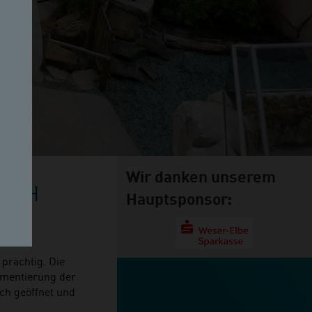
Wir danken unserem
SICH
Hauptsponsor:
 prächtig. Die
gmentierung der
ch geöffnet und