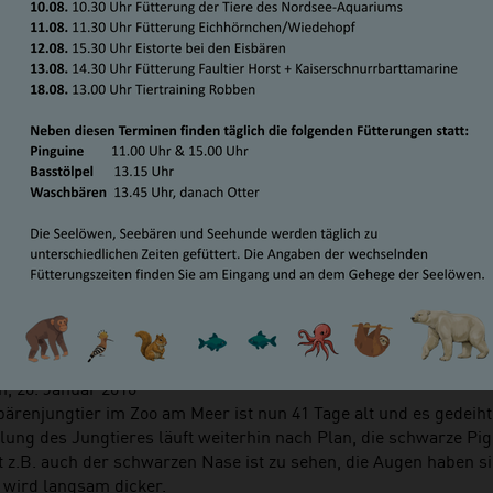
BÄRENJUNGTIER ENTWICKELT 
CHTIG
h, 20. Januar 2016
ärenjungtier im Zoo am Meer ist nun 41 Tage alt und es gedeiht
lung des Jungtieres läuft weiterhin nach Plan, die schwarze Pi
t z.B. auch der schwarzen Nase ist zu sehen, die Augen haben si
l wird langsam dicker.