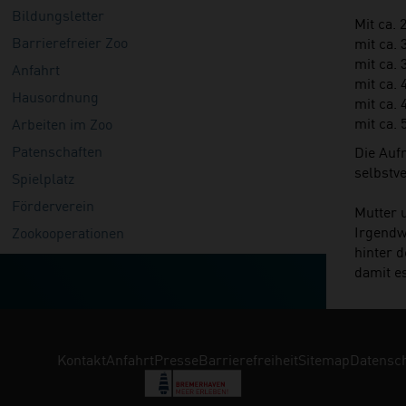
Bildungsletter
Mit ca. 
Barrierefreier Zoo
mit ca. 
mit ca. 
Anfahrt
mit ca.
Hausordnung
mit ca. 
mit ca. 
Arbeiten im Zoo
Patenschaften
Die Auf
selbstv
Spielplatz
Förderverein
Mutter 
Irgendw
Zookooperationen
hinter 
damit e
Navigation überspringen
Kontakt
Anfahrt
Presse
Barrierefreiheit
Sitemap
Datensc