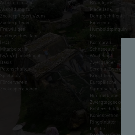
Arbeiten im Zoo
Brandgans
Ausbildung zur
Magellan-
Zootierpflegerin/zum
Dampfschiffente
Zootierpfleger
Eiderente
Freiwilliges
Humboldtpinguin
ökologisches Jahr
Kea
(FÖJ)
Kormoran
Mitarbeiter:in
Schneeeule
(w/m/d) auf Minijob-
Wiedehopf
Basis
Zwergsäger
Patenschaften
Serama-Zwerghühne
Spielplatz
Kriechtiere
Förderverein
Europäische
Zookooperationen
Sumpfschildkröte
Himmelblauer
Zwergtaggecko
Köhlerschildkröte
Königspython
Ringelnatter
Lurche
Rotbauchunke