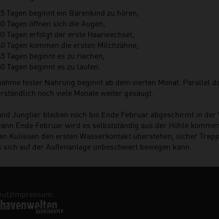
25 Tagen beginnt ein Bärenkind zu hören,
30 Tagen öffnen sich die Augen,
30 Tagen erfolgt der erste Haarwechsel,
 40 Tagen kommen die ersten Milchzähne,
45 Tagen beginnt es zu riechen,
50 Tagen beginnt es zu laufen.
nahme fester Nahrung beginnt ab dem vierten Monat. Parallel d
erständlich noch viele Monate weiter gesäugt.
und Jungtier bleiben noch bis Ende Februar abgeschirmt in der
ann Ende Februar wird es selbstständig aus der Höhle komme
den Kulissen den ersten Wasserkontakt überstehen, sicher Trep
s sich auf der Außenanlage unbeschwert bewegen kann.
hutz
Impressum