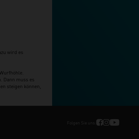
azu wird es
 Wurfhöhle.
n. Dann muss es
pen steigen können,
Folgen Sie uns: