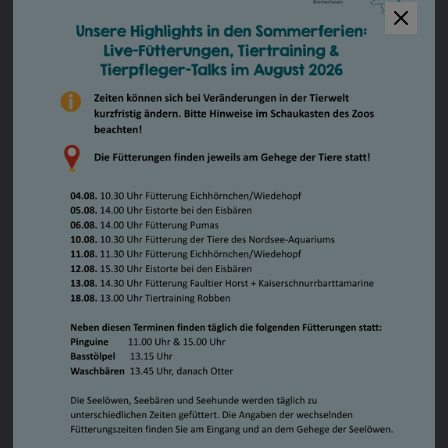
Zookooperationen
Keiner hatte damit gerechnet, dass es 2015
Erlebnisangebote
Eisbärennachwuchs im Zoo am Meer geben würde. Die
Aktionstage
Paarungszeit der Eisbären liegt in der Regel im
Exit-Game
März/April und Nachwuchs Lale war erst im Juni 2015 an
Familienwochenende
den Zoo Emmen abgegeben worden.
Führungen
Lloyd und Valeska wurden am 24. Juni 2015 wieder
Kindergeburtstage
zusammengelassen und schon am selben Tag konnten
Workshops
Paarungen beobachtet werden. Die Paarung ist eine
Unsere Tiere
Sache, damit es aber zur Trächtigkeit kommt, muss die
Säugetiere
Bärin bis September ihr Gewicht von ca. 180 kg auf 300 kg
Eisbär
steigern. Nur dann kommt es ab September/Oktober zu
Faultier
einer Einnistung des befruchteten Eis in die Gebärmutter
Kaiserschnurrbarttamarin
und ab dann zur Entwicklung des Jungtieres.
Polarfuchs
Puma
Die Pfleger Frank Schlepps und Thomas Grunert taten
Kaninchen
alles, um die Bärin zu „mästen“. Wie man sieht, mit
Schimpanse
Erfolg!
Schneehase
Am 11. Dezember 2015 kurz nach 6.00 Uhr morgens, kam
Seebär
das 36. Eisbärenjungtier des Zoo am Meer auf die Welt.
Seehund
Die ersten kritischen Tage sind überstanden, das Jungtier
Sibirische Eichhörnchen
ist munter, trinkt und wird von Valeska liebevoll betreut.