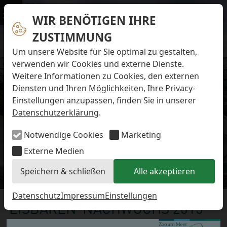
Navigation überspringen
Preise & Infos
Öffnungs- und Fütterungszeiten
WIR BENÖTIGEN IHRE
Menü
Eintrittspreise
ZUSTIMMUNG
Aktuelles
Alle Meldungen
Um unsere Website für Sie optimal zu gestalten,
Eisbären-Nachwuchs Anna & Elsa
verwenden wir Cookies und externe Dienste.
Eisbären-Nachwuchs Lale & Lili
Weitere Informationen zu Cookies, den externen
FAQ zum Tod des Schimpansen-Jungtiers
Diensten und Ihren Möglichkeiten, Ihre Privacy-
Newsletter
Einstellungen anzupassen, finden Sie in unserer
Bildungsletter
Datenschutzerklärung
.
Barrierefreier Zoo
Anfahrt
Notwendige Cookies
Marketing
Hausordnung
Arbeiten im Zoo
Externe Medien
Ausbildung zur Zootierpflegerin/zum Zootierpfleger
Speichern & schließen
Alle akzeptieren
Freiwilliges ökologisches Jahr (FÖJ)
Eisbären-Nachwuchs
Mitarbeiter:in (w/m/d) auf Minijob-Basis
Patenschaften
Datenschutz
Impressum
Einstellungen
EISBÄREN-NACHWUCHS 2015
Spielplatz
Förderverein
Montag, 21. Dezember 2015