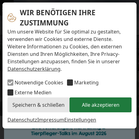
Navigation überspringen
Preise & Infos
Öffnungs- und Fütterungszeiten
WIR BENÖTIGEN IHRE
Menü
Eintrittspreise
ZUSTIMMUNG
Aktuelles
Alle Meldungen
Um unsere Website für Sie optimal zu gestalten,
Eisbären-Nachwuchs Anna & Elsa
verwenden wir Cookies und externe Dienste.
Eisbären-Nachwuchs Lale & Lili
Weitere Informationen zu Cookies, den externen
FAQ zum Tod des Schimpansen-Jungtiers
Diensten und Ihren Möglichkeiten, Ihre Privacy-
Newsletter
Einstellungen anzupassen, finden Sie in unserer
Bildungsletter
Datenschutzerklärung
.
Barrierefreier Zoo
Anfahrt
Notwendige Cookies
Marketing
Hausordnung
Arbeiten im Zoo
Externe Medien
Ausbildung zur Zootierpflegerin/zum Zootierpfleger
Speichern & schließen
Alle akzeptieren
Freiwilliges ökologisches Jahr (FÖJ)
Eisbären-Nachwuchs
Mitarbeiter:in (w/m/d) auf Minijob-Basis
Patenschaften
Datenschutz
Impressum
Einstellungen
DIE FUSSBALL-E
Spielplatz
Förderverein