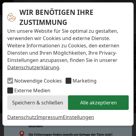
Navigation überspringen
Preise & Infos
Öffnungs- und Fütterungszeiten
WIR BENÖTIGEN IHRE
Menü
Eintrittspreise
ZUSTIMMUNG
Aktuelles
Alle Meldungen
Um unsere Website für Sie optimal zu gestalten,
Eisbären-Nachwuchs Anna & Elsa
verwenden wir Cookies und externe Dienste.
Eisbären-Nachwuchs Lale & Lili
Weitere Informationen zu Cookies, den externen
FAQ zum Tod des Schimpansen-Jungtiers
Diensten und Ihren Möglichkeiten, Ihre Privacy-
Newsletter
Einstellungen anzupassen, finden Sie in unserer
Bildungsletter
Datenschutzerklärung
.
Barrierefreier Zoo
Anfahrt
Notwendige Cookies
Marketing
Hausordnung
Arbeiten im Zoo
Externe Medien
Ausbildung zur Zootierpflegerin/zum Zootierpfleger
Speichern & schließen
Alle akzeptieren
Freiwilliges ökologisches Jahr (FÖJ)
Eisbären-Nachwuchs
Mitarbeiter:in (w/m/d) auf Minijob-Basis
Patenschaften
Datenschutz
Impressum
Einstellungen
DER ZOO AM MEER SAGT
Spielplatz
Förderverein