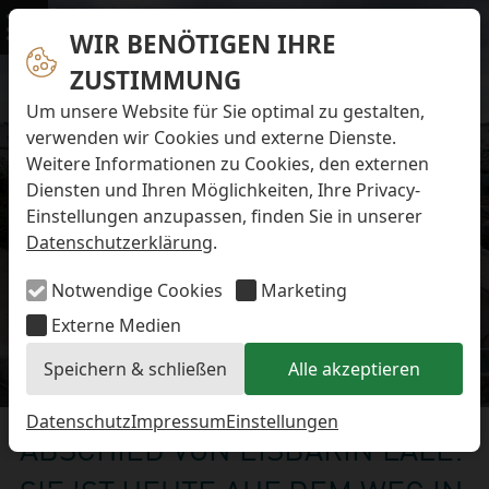
Navigation überspringen
Preise & Infos
Öffnungs- und Fütterungszeiten
WIR BENÖTIGEN IHRE
Menü
Eintrittspreise
ZUSTIMMUNG
Aktuelles
Alle Meldungen
Um unsere Website für Sie optimal zu gestalten,
Eisbären-Nachwuchs Anna & Elsa
verwenden wir Cookies und externe Dienste.
Eisbären-Nachwuchs Lale & Lili
Weitere Informationen zu Cookies, den externen
FAQ zum Tod des Schimpansen-Jungtiers
Diensten und Ihren Möglichkeiten, Ihre Privacy-
Newsletter
Einstellungen anzupassen, finden Sie in unserer
Bildungsletter
Datenschutzerklärung
.
Barrierefreier Zoo
Anfahrt
Notwendige Cookies
Marketing
Hausordnung
Arbeiten im Zoo
Externe Medien
Ausbildung zur Zootierpflegerin/zum Zootierpfleger
Speichern & schließen
Alle akzeptieren
Freiwilliges ökologisches Jahr (FÖJ)
Eisbären-Nachwuchs
Mitarbeiter:in (w/m/d) auf Minijob-Basis
Patenschaften
Datenschutz
Impressum
Einstellungen
ABSCHIED VON EISBÄRIN LALE:
Spielplatz
Förderverein