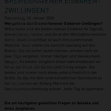
BREMERHAVENER EISBÄREN-
Zookooperationen
Erlebnisangebote
ZWILLINGEN?
Aktionstage
Exit-Game
Donnerstag, 30. Januar 2020
Familienwochenende
Wie geht es den Bremerhavener Eisbären-Zwillingen?
Führungen
Mittlerweile sind die beiden kleinen Eisbären 54 Tage alt,
Kindergeburtstage
können hören, riechen und die ersten Milchzähne kommen
Workshops
durch. Deutlich sichtbar ist auch ihre zunehmende
Unsere Tiere
Mobilität. Noch stehen sie ziemlich wackelig auf den
Säugetiere
Beinen. Bis sie sicher laufen können, werden noch ein
Eisbär
paar Tage vergehen. Immer häufiger sitzt Valeska beim
Faultier
Säugen, die beiden Jungtiere sitzen währenddessen vor
Kaiserschnurrbarttamarin
ihr an der Brust. Sie dürften jetzt 3-4 kg wiegen. Die
Polarfuchs
beiden sind immer noch etwas unterschiedlich in der
Puma
Größe. Ob das mit dem unterschiedlichen Geschlecht zu
Kaninchen
tun hat, werden wir Anfang März mit der
Schimpanse
Geschlechtsbestimmung wissen. Jeder Tag ist spannend.
Schneehase
Seebär
Die am häufigsten gestellten Fragen zu Valeska und
Seehund
ihren Jungtieren:
Sibirische Eichhörnchen