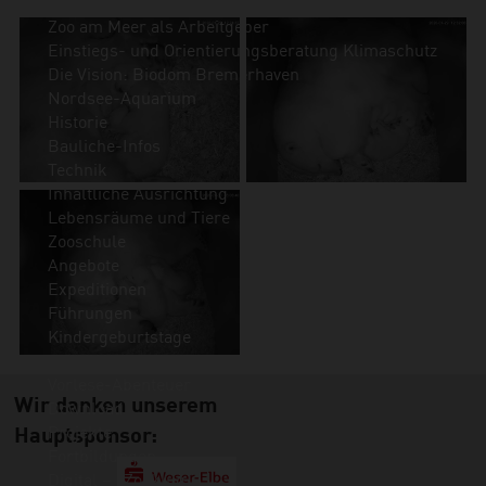
Umweltschutz im Zoo
Zoo am Meer als Arbeitgeber
Einstiegs- und Orientierungsberatung Klimaschutz
Die Vision: Biodom Bremerhaven
Nordsee-Aquarium
Historie
Bauliche-Infos
Technik
Inhaltliche Ausrichtung
Lebensräume und Tiere
Zooschule
Angebote
Expeditionen
Führungen
Kindergeburtstage
Exit-Game
Vorlese-Abenteuer
Wir danken unserem
Download
Projekte
Hauptsponsor:
Fortbildungen
Digital – „Zooklug“