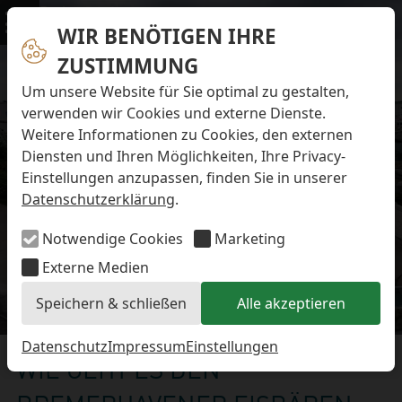
Navigation überspringen
Preise & Infos
Öffnungs- und Fütterungszeiten
WIR BENÖTIGEN IHRE
Menü
Eintrittspreise
ZUSTIMMUNG
Aktuelles
Alle Meldungen
Um unsere Website für Sie optimal zu gestalten,
Eisbären-Nachwuchs Anna & Elsa
verwenden wir Cookies und externe Dienste.
Eisbären-Nachwuchs Lale & Lili
Weitere Informationen zu Cookies, den externen
FAQ zum Tod des Schimpansen-Jungtiers
Diensten und Ihren Möglichkeiten, Ihre Privacy-
Newsletter
Einstellungen anzupassen, finden Sie in unserer
Bildungsletter
Datenschutzerklärung
.
Barrierefreier Zoo
Anfahrt
Notwendige Cookies
Marketing
Hausordnung
Arbeiten im Zoo
Externe Medien
Ausbildung zur Zootierpflegerin/zum Zootierpfleger
Speichern & schließen
Alle akzeptieren
Freiwilliges ökologisches Jahr (FÖJ)
Eisbären-Nachwuchs
Mitarbeiter:in (w/m/d) auf Minijob-Basis
Patenschaften
Datenschutz
Impressum
Einstellungen
WIE GEHT ES DEN
Spielplatz
Förderverein