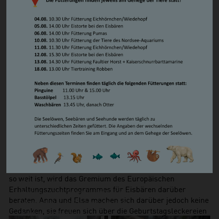
Steppenlemming
Lale und Lili, da sie mehr Zeit für sich hat und nicht als
Südamerikanischer Seelöwe/ Mähnenrobbe
Spielkameradin herhalten muss. Trotz aller Abnabelung
Zwergotter
wird der Kontakt zur Mutter aber noch gesucht.
Waschbär
Ausgiebiges Kuscheln steht somit immer noch auf der
Vögel
Tagesordnung.
Basstölpel
Besonders freuen sich die Paten der beiden Jungbären
Brandgans
über deren gute Entwicklung. Herr Peter Klett,
Magellan-Dampfschiffente
Vorstandsvorsitzender der Weser-Elbe Sparkasse, Pate
Eiderente
von Anna und Herr Rüdiger Meyer, Regionaldirektor der
Humboldtpinguin
ÖVB Versicherungen, Pate von Elsa, waren beim Verzehr
Kea
der dreistöckigen Geburtstagstorte dabei.
Kormoran
Wie lange die Jungtiere bei Valeska bleiben, entscheidet
Schneeeule
die Bärin. Irgendwann wird der Zeitpunkt kommen, zu
Wiedehopf
dem sie sie in die Selbstständigkeit treibt. Wohin dann die
Zwergsäger
Jungtiere kommen werden, steht noch nicht fest. Wenn es
Serama-Zwerghühner
so weit ist, wird das Gremium des Europäischen
Kriechtiere
Erhaltungszuchtprogrammes für Eisbären darüber
Europäische Sumpfschildkröte
beraten. Anna und Elsa machen sich darüber jedoch keine
Himmelblauer Zwergtaggecko
Gedanken, sie freuen sich über die Geburtstagsleckereien
Köhlerschildkröte