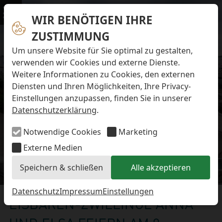
Navigation überspringen
Preise & Infos
Öffnungs- und Fütterungszeiten
WIR BENÖTIGEN IHRE
Menü
Eintrittspreise
ZUSTIMMUNG
Aktuelles
Alle Meldungen
Um unsere Website für Sie optimal zu gestalten,
Eisbären-Nachwuchs Anna & Elsa
verwenden wir Cookies und externe Dienste.
Eisbären-Nachwuchs Lale & Lili
Weitere Informationen zu Cookies, den externen
FAQ zum Tod des Schimpansen-Jungtiers
Diensten und Ihren Möglichkeiten, Ihre Privacy-
Newsletter
Einstellungen anzupassen, finden Sie in unserer
Bildungsletter
Datenschutzerklärung
.
Barrierefreier Zoo
Anfahrt
Notwendige Cookies
Marketing
Hausordnung
Arbeiten im Zoo
Externe Medien
Ausbildung zur Zootierpflegerin/zum Zootierpfleger
Speichern & schließen
Alle akzeptieren
Freiwilliges ökologisches Jahr (FÖJ)
Eisbären-Nachwuchs
Mitarbeiter:in (w/m/d) auf Minijob-Basis
Patenschaften
Datenschutz
Impressum
Einstellungen
EISBÄREN-ZWILLINGE ANNA
Spielplatz
Förderverein