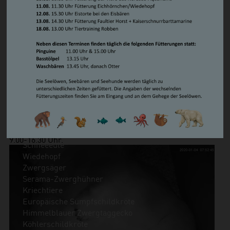
Valeska auf um zu trinken, ansonsten wechselt sie nur alle
Steppenlemming
6-12 Stunden behutsam ihre Körperlage. Dabei liegen die
Südamerikanischer Seelöwe/ Mähnenrobbe
Jungtiere meistens unter ihren Achseln oder auf ihrer
Zwergotter
Brust. Alle zwei bis drei Stunden werden die Jungtiere
Waschbär
wach und schreien hungrig. Dann krabbeln sie suchend
Vögel
umher und mit der Unterstützung von Valeska wird eine
Basstölpel
der vier Zitzen gefunden, die sich zwischen den
Brandgans
Vorderbeinen befinden. Nach dem Trinken ist wieder
Magellan-Dampfschiffente
Schlafen angesagt.
Eiderente
Über einen Bildschirm in der Zooschule ermöglichen wir
Humboldtpinguin
Ihnen ab sofort Einblicke in die Mutter/Kind-Stube
Kea
während der Öffnungszeiten des Zoos, zurzeit täglich von
Kormoran
9.00-16.30 Uhr.
Schneeeule
Wiedehopf
Zwergsäger
Serama-Zwerghühner
Kriechtiere
Europäische Sumpfschildkröte
Himmelblauer Zwergtaggecko
Köhlerschildkröte