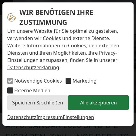
Navigation überspringen
Preise & Infos
Öffnungs- und Fütterungszeiten
WIR BENÖTIGEN IHRE
Menü
Eintrittspreise
ZUSTIMMUNG
Aktuelles
Alle Meldungen
Um unsere Website für Sie optimal zu gestalten,
Eisbären-Nachwuchs Anna & Elsa
verwenden wir Cookies und externe Dienste.
Eisbären-Nachwuchs Lale & Lili
Weitere Informationen zu Cookies, den externen
FAQ zum Tod des Schimpansen-Jungtiers
Diensten und Ihren Möglichkeiten, Ihre Privacy-
Newsletter
Einstellungen anzupassen, finden Sie in unserer
Bildungsletter
Datenschutzerklärung
.
Barrierefreier Zoo
Anfahrt
Notwendige Cookies
Marketing
Hausordnung
Arbeiten im Zoo
Externe Medien
Ausbildung zur Zootierpflegerin/zum Zootierpfleger
Speichern & schließen
Alle akzeptieren
Freiwilliges ökologisches Jahr (FÖJ)
Eisbären-Nachwuchs
Mitarbeiter:in (w/m/d) auf Minijob-Basis
Patenschaften
Datenschutz
Impressum
Einstellungen
AM 8. JANUAR 2020 SIND DIE
Spielplatz
Förderverein