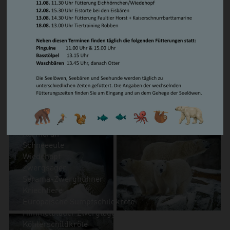
Steppenlemming
auf der Außenanlage, folgt danach Vater Lloyd. Zusammen
Südamerikanischer Seelöwe/ Mähnenrobbe
mit der neuen Innenanlage bieten sich noch mehr
Zwergotter
Möglichkeiten und Abwechslung. Herrlich so ein
Waschbär
Eisbären-Leben!
Vögel
Basstölpel
Brandgans
Magellan-Dampfschiffente
Eiderente
Humboldtpinguin
Kea
Kormoran
Schneeeule
Wiedehopf
Zwergsäger
Serama-Zwerghühner
Kriechtiere
Europäische Sumpfschildkröte
Himmelblauer Zwergtaggecko
Köhlerschildkröte