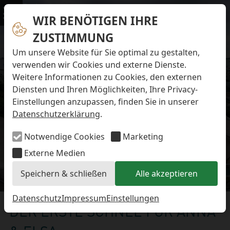
Navigation überspringen
Preise & Infos
Öffnungs- und Fütterungszeiten
WIR BENÖTIGEN IHRE
Menü
Eintrittspreise
ZUSTIMMUNG
Aktuelles
Alle Meldungen
Um unsere Website für Sie optimal zu gestalten,
Eisbären-Nachwuchs Anna & Elsa
verwenden wir Cookies und externe Dienste.
Eisbären-Nachwuchs Lale & Lili
Weitere Informationen zu Cookies, den externen
FAQ zum Tod des Schimpansen-Jungtiers
Diensten und Ihren Möglichkeiten, Ihre Privacy-
Newsletter
Einstellungen anzupassen, finden Sie in unserer
Bildungsletter
Datenschutzerklärung
.
Barrierefreier Zoo
Anfahrt
Notwendige Cookies
Marketing
Hausordnung
Arbeiten im Zoo
Externe Medien
Ausbildung zur Zootierpflegerin/zum Zootierpfleger
Speichern & schließen
Alle akzeptieren
Freiwilliges ökologisches Jahr (FÖJ)
Eisbären-Nachwuchs
Mitarbeiter:in (w/m/d) auf Minijob-Basis
Patenschaften
Datenschutz
Impressum
Einstellungen
DER ERSTE SCHNEE FÜR ANNA
Spielplatz
Förderverein