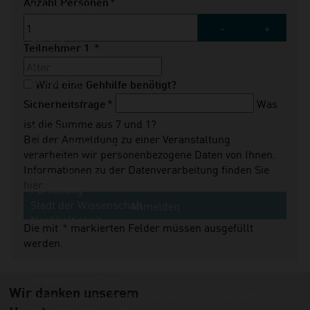
Pflichtfeld
Anzahl Personen
*
Königspython
Ringelnatter
-
+
Lurche
Teilnehmer
1
*
Rotbauchunke
Nordsee-Aquarium
Unser Zoo
Wird eine Gehhilfe benötigt?
Unser Team
Was
Pflichtfeld
Sicherheitsfrage
*
Historie
ist die Summe aus 7 und 1?
Tierpflege
Bei der Anmeldung zu einer Veranstaltung
Tierbeschäftigung
verarbeiten wir personenbezogene Daten von Ihnen.
Tiertraining
Informationen zu der Datenverarbeitung finden Sie
Tiermedizin im Zoo
hier
.
Forschung
Stadt der Wissenschaft
Anmelden
Nachhaltigkeit
Die mit
*
markierten Felder müssen ausgefüllt
Nachhaltigkeitsstrategie
werden.
Artenschutz
Aktuelle Artenschutz-Projekte finanziert aus dem
Artenschutz-Euro
Wir danken unserem
Artenschutz im Zoo für die heimische Tierwelt