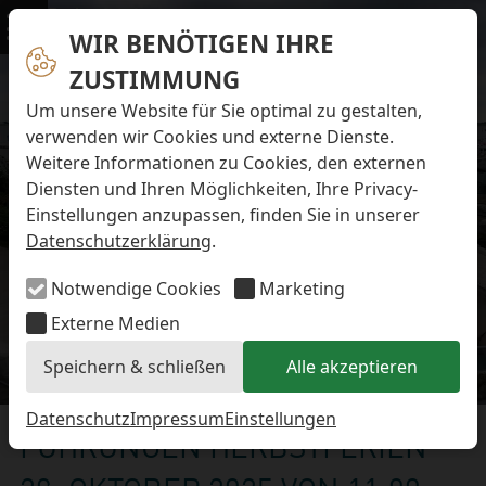
Navigation überspringen
Preise & Infos
Öffnungs- und Fütterungszeiten
WIR BENÖTIGEN IHRE
Menü
Eintrittspreise
ZUSTIMMUNG
Aktuelles
Alle Meldungen
Um unsere Website für Sie optimal zu gestalten,
Eisbären-Nachwuchs Anna & Elsa
verwenden wir Cookies und externe Dienste.
Eisbären-Nachwuchs Lale & Lili
Weitere Informationen zu Cookies, den externen
FAQ zum Tod des Schimpansen-Jungtiers
Diensten und Ihren Möglichkeiten, Ihre Privacy-
Newsletter
Einstellungen anzupassen, finden Sie in unserer
Bildungsletter
Datenschutzerklärung
.
Barrierefreier Zoo
Anfahrt
Notwendige Cookies
Marketing
Hausordnung
Arbeiten im Zoo
Externe Medien
Ausbildung zur Zootierpflegerin/zum Zootierpfleger
Speichern & schließen
Alle akzeptieren
Freiwilliges ökologisches Jahr (FÖJ)
Details
Mitarbeiter:in (w/m/d) auf Minijob-Basis
Patenschaften
Datenschutz
Impressum
Einstellungen
FÜHRUNGEN HERBSTFERIEN
Spielplatz
Förderverein