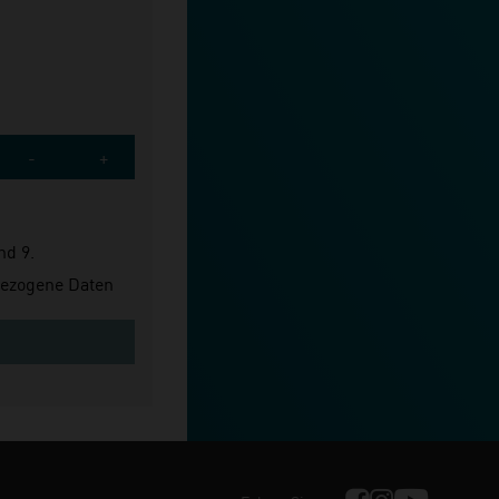
-
+
nd 9.
bezogene Daten