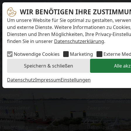
Navigation überspringen
Preise & Infos
Erlebnisangebote
Unsere Tiere
Öffnungs- und
WIR BENÖTIGEN IHRE ZUSTIMMU
Aktionstage
Säugetiere
Fütterungszeiten
Exit-Game
Eisbär
Um unsere Website für Sie optimal zu gestalten, verwe
Eintrittspreise
Familienwochenende
Faultier
und externe Dienste. Weitere Informationen zu Cookies
Aktuelles
Führungen
Kaiserschnurrbartta
Diensten und Ihren Möglichkeiten, Ihre Privacy-Einstel
Alle Meldungen
Kindergeburtstage
Polarfuchs
finden Sie in unserer
Datenschutzerklärung
.
Eisbären-
Workshops
Puma
Nachwuchs Anna &
Kaninchen
Notwendige Cookies
Marketing
Externe Med
Elsa
Schimpanse
Eisbären-
Schneehase
Speichern & schließen
Alle ak
Nachwuchs Lale &
Seebär
Lili
Seehund
Datenschutz
Impressum
Einstellungen
FAQ zum Tod des
Sibirische Eichhörnc
Schimpansen-
Steppenlemming
Jungtiers
Südamerikanischer
Newsletter
Seelöwe/ Mähnenrob
Bildungsletter
Zwergotter
Barrierefreier Zoo
Waschbär
Anfahrt
Vögel
Hausordnung
Basstölpel