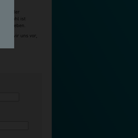
 sowie der
hmerzahl ist
en vergeben.
alten wir uns vor,
*