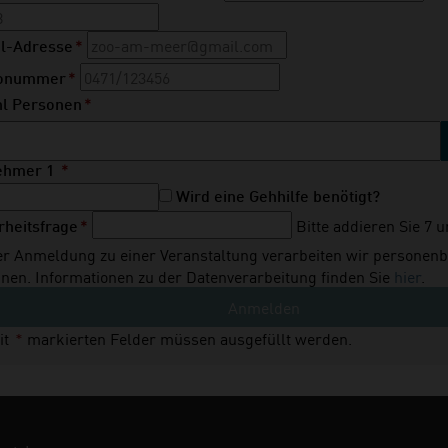
tfeld
l-Adresse
*
tfeld
fonummer
*
tfeld
hl Personen
*
nehmer
1
*
Wird eine Gehhilfe benötigt?
Bitte addieren Sie 7 u
tfeld
rheitsfrage
*
er Anmeldung zu einer Veranstaltung verarbeiten wir personen
hnen. Informationen zu der Datenverarbeitung finden Sie
hier
.
Anmelden
it
*
markierten Felder müssen ausgefüllt werden.