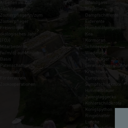
Arbeiten im Zoo
Brandgans
Ausbildung zur
Magellan-
Zootierpflegerin/zum
Dampfschiffente
Zootierpfleger
Eiderente
Freiwilliges
Humboldtpinguin
ökologisches Jahr
Kea
(FÖJ)
Kormoran
Mitarbeiter:in
Schneeeule
(w/m/d) auf Minijob-
Wiedehopf
Basis
Zwergsäger
Patenschaften
Serama-Zwerghühne
Spielplatz
Kriechtiere
Förderverein
Europäische
Zookooperationen
Sumpfschildkröte
Himmelblauer
Zwergtaggecko
Köhlerschildkröte
Königspython
Ringelnatter
Lurche
Rotbauchunke