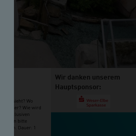
Wir danken unserem
Hauptsponsor:
os aussieht? Wo
erpfleger? Wie wird
rer exklusiven
nkungen bitte
werden. Dauer: 1