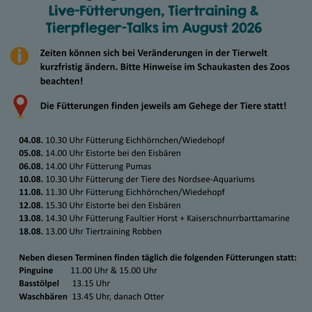
RIENFÜHRUNGEN
26 11:00
lten schon immer mal wissen, wie es hinter den Kulissen des Zo
n unsere Tiere? Was fressen sie? Wie und wo arbeiten unsere Ti
ser gereinigt? All das und noch viel mehr erfahren Sie bei unse
hinter die Kulissen. Die Führung ist barrierefrei (bei Einschrä
 bei der Anmeldung), Hunde können leider nicht mitgenommen 