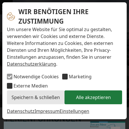
Navigation überspringen
Preise & Infos
Öffnungs- und Fütterungszeiten
WIR BENÖTIGEN IHRE
Menü
Eintrittspreise
ZUSTIMMUNG
Aktuelles
Alle Meldungen
Um unsere Website für Sie optimal zu gestalten,
Eisbären-Nachwuchs Anna & Elsa
verwenden wir Cookies und externe Dienste.
Eisbären-Nachwuchs Lale & Lili
Weitere Informationen zu Cookies, den externen
FAQ zum Tod des Schimpansen-Jungtiers
Diensten und Ihren Möglichkeiten, Ihre Privacy-
Newsletter
Einstellungen anzupassen, finden Sie in unserer
Bildungsletter
Datenschutzerklärung
.
Barrierefreier Zoo
Anfahrt
Notwendige Cookies
Marketing
Hausordnung
Arbeiten im Zoo
Externe Medien
Ausbildung zur Zootierpflegerin/zum Zootierpfleger
Speichern & schließen
Alle akzeptieren
Freiwilliges ökologisches Jahr (FÖJ)
Details
Mitarbeiter:in (w/m/d) auf Minijob-Basis
Patenschaften
Datenschutz
Impressum
Einstellungen
FERIENFÜHRUNGEN
Spielplatz
Förderverein
14.07.2026 11:00