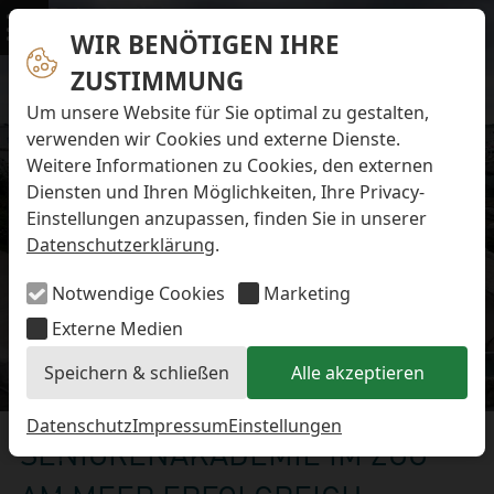
Navigation überspringen
Preise & Infos
Öffnungs- und Fütterungszeiten
WIR BENÖTIGEN IHRE
Menü
Eintrittspreise
ZUSTIMMUNG
Aktuelles
Alle Meldungen
Um unsere Website für Sie optimal zu gestalten,
Eisbären-Nachwuchs Anna & Elsa
verwenden wir Cookies und externe Dienste.
Eisbären-Nachwuchs Lale & Lili
Weitere Informationen zu Cookies, den externen
FAQ zum Tod des Schimpansen-Jungtiers
Diensten und Ihren Möglichkeiten, Ihre Privacy-
Newsletter
Einstellungen anzupassen, finden Sie in unserer
Bildungsletter
Datenschutzerklärung
.
Barrierefreier Zoo
Anfahrt
Notwendige Cookies
Marketing
Hausordnung
Arbeiten im Zoo
Externe Medien
Ausbildung zur Zootierpflegerin/zum Zootierpfleger
Speichern & schließen
Alle akzeptieren
Freiwilliges ökologisches Jahr (FÖJ)
Aktuelles
Mitarbeiter:in (w/m/d) auf Minijob-Basis
Patenschaften
Datenschutz
Impressum
Einstellungen
SENIORENAKADEMIE IM ZOO
Spielplatz
Förderverein