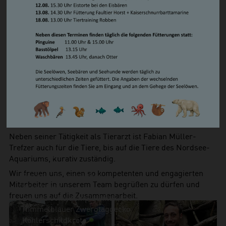
Steppenlemming
kennen lernen durfte. Die Vielfalt der Biologie und damit
Südamerikanischer Seelöwe/ Mähnenrobbe
verbunden auch der Medizin begeistert ihn seit jeher.
Zwergotter
Durch diese Vielfalt sind kreative Lösungen gefragt – nicht
Waschbär
die Medizin neu erfinden, sondern mit Bausteinen aus dem
Vögel
Kleintier-, Großtier- und Exotenbereich die beste
Basstölpel
Behandlung für jedes Tier finden. Jedoch machen diese
Brandgans
medizinischen Einsätze den kleinsten Anteil seiner
Magellan-Dampfschiffente
Tätigkeit aus. Denn als Tierarzt, der einen Bestand betreut,
Eiderente
spielt vor allem die Prävention eine entscheidende Rolle,
Humboldtpinguin
damit die Tiere im Optimalfall erst gar nicht krank
Kea
werden.
Kormoran
Neben seiner Tätigkeit als Tierarzt ist Fabian Müller-
Schneeeule
Trefzer auch für die Tiere, bis auf die Tiere des Nordsee-
Wiedehopf
Aquariums, kurativ zuständig.
Zwergsäger
Wir freuen uns, einen so kompetenten und engagierten
Serama-Zwerghühner
Mitarbeiter in unserem Team begrüßen zu dürfen und
Kriechtiere
freuen uns auf die Zusammenarbeit.
Europäische Sumpfschildkröte
Himmelblauer Zwergtaggecko
Köhlerschildkröte