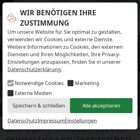
Navigation überspringen
Preise & Infos
Öffnungs- und Fütterungszeiten
WIR BENÖTIGEN IHRE
Menü
Eintrittspreise
ZUSTIMMUNG
Aktuelles
Alle Meldungen
Um unsere Website für Sie optimal zu gestalten,
Eisbären-Nachwuchs Anna & Elsa
verwenden wir Cookies und externe Dienste.
Eisbären-Nachwuchs Lale & Lili
Weitere Informationen zu Cookies, den externen
FAQ zum Tod des Schimpansen-Jungtiers
Diensten und Ihren Möglichkeiten, Ihre Privacy-
Newsletter
Einstellungen anzupassen, finden Sie in unserer
Bildungsletter
Datenschutzerklärung
.
Barrierefreier Zoo
Anfahrt
Notwendige Cookies
Marketing
Hausordnung
Arbeiten im Zoo
Externe Medien
Ausbildung zur Zootierpflegerin/zum Zootierpfleger
Speichern & schließen
Alle akzeptieren
Freiwilliges ökologisches Jahr (FÖJ)
Aktuelles
Mitarbeiter:in (w/m/d) auf Minijob-Basis
Patenschaften
Datenschutz
Impressum
Einstellungen
SEIT DEM 1. OKTOBER 2024 IST
Spielplatz
Förderverein