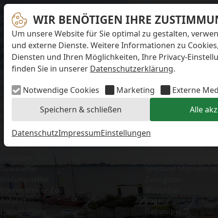
Navigation überspringen
Preise & Infos
Erlebnisangebote
Unsere Tiere
Öffnungs- und
WIR BENÖTIGEN IHRE ZUSTIMMU
Aktionstage
Säugetiere
Fütterungszeiten
Exit-Game
Eisbär
Um unsere Website für Sie optimal zu gestalten, verwe
Eintrittspreise
Familienwochenende
Faultier
und externe Dienste. Weitere Informationen zu Cookies
Aktuelles
Führungen
Kaiserschnurrbartta
Diensten und Ihren Möglichkeiten, Ihre Privacy-Einstel
Alle Meldungen
Kindergeburtstage
Polarfuchs
finden Sie in unserer
Datenschutzerklärung
.
Eisbären-
Workshops
Puma
Nachwuchs Anna &
Kaninchen
Notwendige Cookies
Marketing
Externe Med
Elsa
Schimpanse
Eisbären-
Schneehase
Speichern & schließen
Alle ak
Nachwuchs Lale &
Seebär
Lili
Seehund
Datenschutz
Impressum
Einstellungen
FAQ zum Tod des
Sibirische Eichhörnc
Schimpansen-
Steppenlemming
Jungtiers
Südamerikanischer
Newsletter
Seelöwe/ Mähnenrob
Bildungsletter
Zwergotter
Barrierefreier Zoo
Waschbär
Anfahrt
Vögel
Hausordnung
Basstölpel