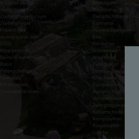
Arbeiten im Zoo
Brandgans
Ausbildung zur
Magellan-
Zootierpflegerin/zum
Dampfschiffente
Zootierpfleger
Eiderente
Freiwilliges
Humboldtpinguin
ökologisches Jahr
Kea
(FÖJ)
Kormoran
Mitarbeiter:in
Schneeeule
(w/m/d) auf Minijob-
Wiedehopf
Basis
Zwergsäger
Patenschaften
Serama-Zwerghühne
Spielplatz
Kriechtiere
Förderverein
Europäische
Zookooperationen
Sumpfschildkröte
Himmelblauer
Zwergtaggecko
Köhlerschildkröte
Königspython
Ringelnatter
Lurche
Rotbauchunke