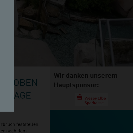
Wir danken unserem
BEHOBEN
Hauptsponsor:
NLAGE Z
rbruch feststellen.
eter nach dem