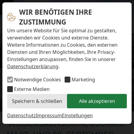
Navigation überspringen
Preise & Infos
Öffnungs- und Fütterungszeiten
WIR BENÖTIGEN IHRE
Menü
Eintrittspreise
ZUSTIMMUNG
Aktuelles
Alle Meldungen
Um unsere Website für Sie optimal zu gestalten,
Eisbären-Nachwuchs Anna & Elsa
verwenden wir Cookies und externe Dienste.
Eisbären-Nachwuchs Lale & Lili
Weitere Informationen zu Cookies, den externen
FAQ zum Tod des Schimpansen-Jungtiers
Diensten und Ihren Möglichkeiten, Ihre Privacy-
Newsletter
Einstellungen anzupassen, finden Sie in unserer
Bildungsletter
Datenschutzerklärung
.
Barrierefreier Zoo
Anfahrt
Notwendige Cookies
Marketing
Hausordnung
Arbeiten im Zoo
Externe Medien
Ausbildung zur Zootierpflegerin/zum Zootierpfleger
Speichern & schließen
Alle akzeptieren
Freiwilliges ökologisches Jahr (FÖJ)
Aktuelles
Mitarbeiter:in (w/m/d) auf Minijob-Basis
Patenschaften
Datenschutz
Impressum
Einstellungen
"NIEDERSÄCHSISCHE ZOOTAGE“
Spielplatz
Förderverein