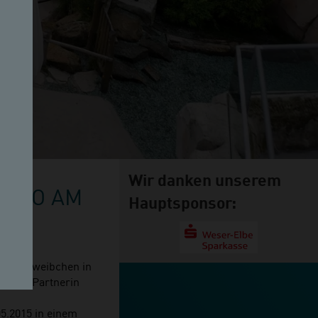
Wir danken unserem
 ZOO AM
Hauptsponsor:
r Zuchtweibchen in
 neuen Partnerin
5.2015 in einem