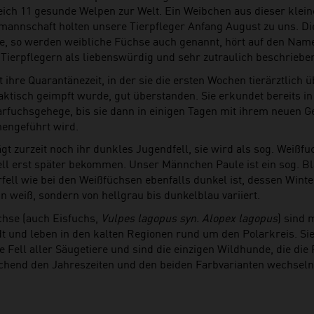
eich 11 gesunde Welpen zur Welt. Ein Weibchen aus dieser klei
mannschaft holten unsere Tierpfleger Anfang August zu uns. Die
he, so werden weibliche Füchse auch genannt, hört auf den Nam
 Tierpflegern als liebenswürdig und sehr zutraulich beschriebe
t ihre Quarantänezeit, in der sie die ersten Wochen tierärztlich
ktisch geimpft wurde, gut überstanden. Sie erkundet bereits in 
arfuchsgehege, bis sie dann in einigen Tagen mit ihrem neuen G
ngeführt wird.
ägt zurzeit noch ihr dunkles Jugendfell, sie wird als sog. Weißf
ell erst später bekommen. Unser Männchen Paule ist ein sog. B
ell wie bei den Weißfüchsen ebenfalls dunkel ist, dessen Winte
in weiß, sondern von hellgrau bis dunkelblau variiert.
chse (auch Eisfuchs,
Vulpes lagopus syn. Alopex lagopus
) sind 
t und leben in den kalten Regionen rund um den Polarkreis. Si
e Fell aller Säugetiere und sind die einzigen Wildhunde, die die
chend den Jahreszeiten und den beiden Farbvarianten wechseln