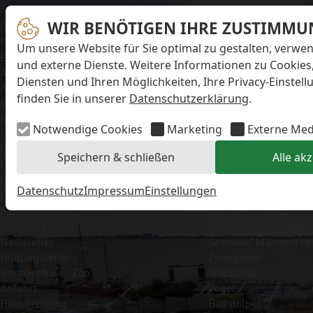
Navigation überspringen
Preise & Infos
Erlebnisangebote
Unsere Tiere
Öffnungs- und
WIR BENÖTIGEN IHRE ZUSTIMMU
Aktionstage
Säugetiere
Fütterungszeiten
Exit-Game
Eisbär
Um unsere Website für Sie optimal zu gestalten, verwe
Eintrittspreise
Familienwochenende
Faultier
und externe Dienste. Weitere Informationen zu Cookies
Aktuelles
Führungen
Kaiserschnurrbartta
Diensten und Ihren Möglichkeiten, Ihre Privacy-Einstel
Alle Meldungen
Kindergeburtstage
Polarfuchs
finden Sie in unserer
Datenschutzerklärung
.
Eisbären-
Workshops
Puma
Nachwuchs Anna &
Kaninchen
Notwendige Cookies
Marketing
Externe Med
Elsa
Schimpanse
Eisbären-
Schneehase
Speichern & schließen
Alle ak
Nachwuchs Lale &
Seebär
Lili
Seehund
Datenschutz
Impressum
Einstellungen
FAQ zum Tod des
Sibirische Eichhörnc
Schimpansen-
Steppenlemming
Jungtiers
Südamerikanischer
Newsletter
Seelöwe/ Mähnenrob
Bildungsletter
Zwergotter
Barrierefreier Zoo
Waschbär
Anfahrt
Vögel
Hausordnung
Basstölpel