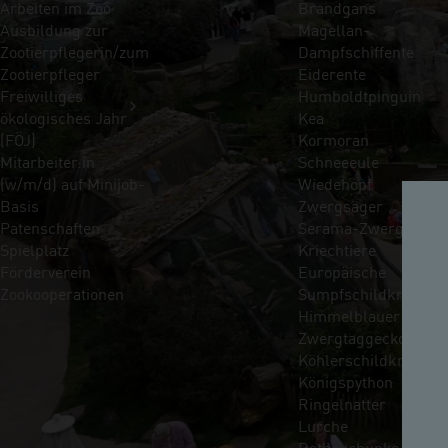
Arbeiten im Zoo
Brandgans
Ausbildung zur
Magellan-
Zootierpflegerin/zum
Dampfschiffente
Zootierpfleger
Eiderente
Freiwilliges
Humboldtpinguin
ökologisches Jahr
Kea
(FÖJ)
Kormoran
Mitarbeiter:in
Schneeeule
(w/m/d) auf Minijob-
Wiedehopf
Basis
Zwergsäger
Patenschaften
Serama-Zwerghühne
Spielplatz
Kriechtiere
Förderverein
Europäische
Zookooperationen
Sumpfschildkröte
Himmelblauer
Zwergtaggecko
Köhlerschildkröte
Königspython
Ringelnatter
Lurche
Rotbauchunke