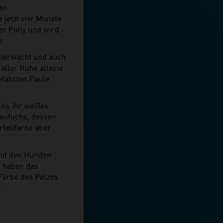
nen
 jetzt vier Monate
en Polly und wird
n.
 überwacht und auch
aller Ruhe alleine
efährten Paule
uchs ihr weißes
laufuchs, dessen
rfellfarbe aber
mit den Hunden
e haben das
 Farbe des Pelzes
.