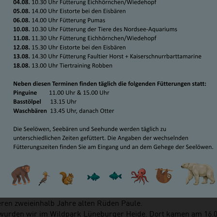
ES POLARFUCHSWEIBCHEN IM
ER
h, 16. September 2015
 am Meer hat eine neue Polarfuchs-Fähe. Nachdem leider unse
Jahr im hohen Alter verstarb, suchten wir fieberhaft nach einer
eren zweieinhalb Jahre alten Rüden Paule.
wurden wir im Wildpark Lüneburger Heide. Dort kamen am 16.0