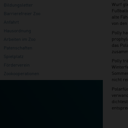
Wurf gl
Bildungsletter
Fußball
Barrierefreier Zoo
alte Fä
Anfahrt
von den
Hausordnung
Polly ha
prophyla
Arbeiten im Zoo
das Pol
Patenschaften
zusamme
Spielplatz
Polly tr
Förderverein
Winterf
Sommerf
Zookooperationen
nicht re
Polarfü
verwand
dichtest
entspre