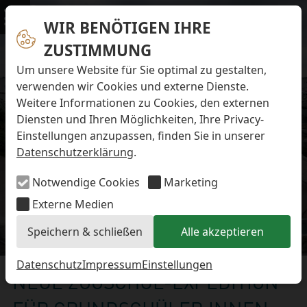
Navigation überspringen
Preise & Infos
Öffnungs- und Fütterungszeiten
WIR BENÖTIGEN IHRE
Menü
Eintrittspreise
ZUSTIMMUNG
Aktuelles
Alle Meldungen
Um unsere Website für Sie optimal zu gestalten,
Eisbären-Nachwuchs Anna & Elsa
verwenden wir Cookies und externe Dienste.
Eisbären-Nachwuchs Lale & Lili
Weitere Informationen zu Cookies, den externen
FAQ zum Tod des Schimpansen-Jungtiers
Diensten und Ihren Möglichkeiten, Ihre Privacy-
Newsletter
Einstellungen anzupassen, finden Sie in unserer
Bildungsletter
Datenschutzerklärung
.
Barrierefreier Zoo
Anfahrt
Notwendige Cookies
Marketing
Hausordnung
Arbeiten im Zoo
Externe Medien
Ausbildung zur Zootierpflegerin/zum Zootierpfleger
Speichern & schließen
Alle akzeptieren
Freiwilliges ökologisches Jahr (FÖJ)
Aktuelles
Mitarbeiter:in (w/m/d) auf Minijob-Basis
Patenschaften
Datenschutz
Impressum
Einstellungen
NEUE ZOOSCHUL-EXPEDITION
Spielplatz
Förderverein