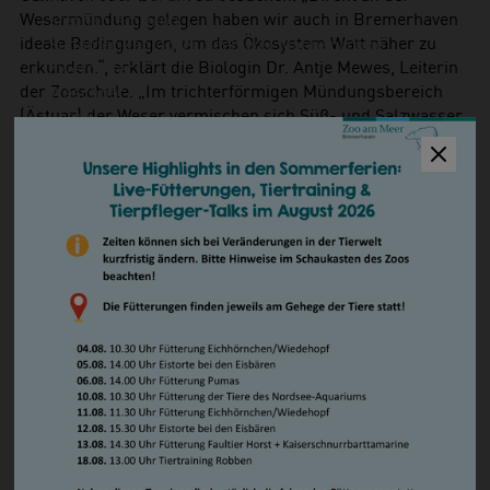
Wesermündung gelegen haben wir auch in Bremerhaven
Steppenlemming
ideale Bedingungen, um das Ökosystem Watt näher zu
Südamerikanischer Seelöwe/ Mähnenrobbe
erkunden.“, erklärt die Biologin Dr. Antje Mewes, Leiterin
Zwergotter
der Zooschule. „Im trichterförmigen Mündungsbereich
Waschbär
(Ästuar) der Weser vermischen sich Süß- und Salzwasser
Vögel
zu Brackwasser. Diese nährstoffreichen
Basstölpel
Übergangsgebiete sind durch Gezeiten (Ebbe/Flut) und
Brandgans
starker Sedimentation geprägt und bilden ökologisch
Magellan-Dampfschiffente
enorm wertvolle Lebensräume.“
Eiderente
Humboldtpinguin
Barfuß und als Wattdetektive unterwegs, erkunden die
Kea
Schulkassen den Wattboden, entdecken Spuren, Tiere,
Kormoran
Pflanzen und den Einfluss des Menschen. Dank der
Schneeeule
Unterstützung der Bädergesellschaft Bremerhaven
Wiedehopf
können die Schüler:innen Proben im Watt am Weser-
Zwergsäger
Strandbad entnehmen, das nur wenige Schritte vom Zoo
Serama-Zwerghühner
entfernt ist. „Ich möchte dem Zoo am Meer und dem
Kriechtiere
Weser-Strandbad als außerschulische Lernorte mit dem
Europäische Sumpfschildkröte
Fokus Umweltbildung dafür danken, dass Schülerinnen
Himmelblauer Zwergtaggecko
und Schülern das vor der Haustür gelegene Watt und
Köhlerschildkröte
seine Bewohner hautnah erleben können und dabei