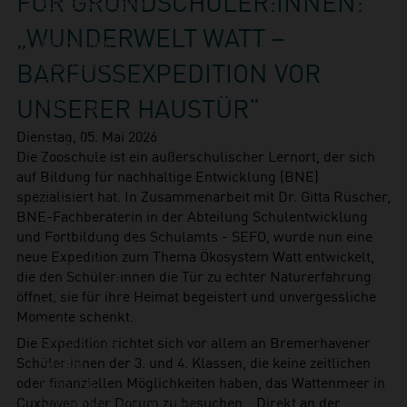
FÜR GRUNDSCHÜLER:INNEN:
Zookooperationen
Erlebnisangebote
„WUNDERWELT WATT –
Aktionstage
Exit-Game
BARFUSSEXPEDITION VOR U
Familienwochenende
NSERER HAUSTÜR“
Führungen
Kindergeburtstage
Dienstag, 05. Mai 2026
Workshops
Die Zooschule ist ein außerschulischer Lernort, der sich
Unsere Tiere
auf Bildung für nachhaltige Entwicklung (BNE)
Säugetiere
spezialisiert hat. In Zusammenarbeit mit Dr. Gitta Rüscher,
Eisbär
BNE-Fachberaterin in der Abteilung Schulentwicklung
Faultier
und Fortbildung des Schulamts - SEFO, wurde nun eine
Kaiserschnurrbarttamarin
neue Expedition zum Thema Ökosystem Watt entwickelt,
Polarfuchs
die den Schüler:innen die Tür zu echter Naturerfahrung
Puma
öffnet, sie für ihre Heimat begeistert und unvergessliche
Kaninchen
Momente schenkt.
Schimpanse
Die Expedition richtet sich vor allem an Bremerhavener
Schneehase
Schüler:innen der 3. und 4. Klassen, die keine zeitlichen
Seebär
oder finanziellen Möglichkeiten haben, das Wattenmeer in
Seehund
Cuxhaven oder Dorum zu besuchen. „Direkt an der
Sibirische Eichhörnchen