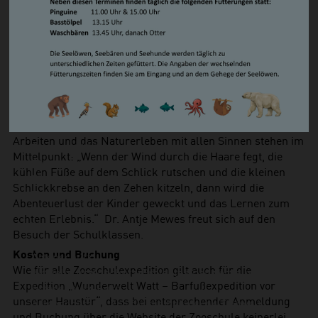
Königspython
professionell begleitet werden“, betont Schuldezernent
Ringelnatter
Prof. Dr. Hauke Hilz.
Lurche
Im Zooschulraum mikroskopieren die Schüler:innen und
Rotbauchunke
fertigen wissenschaftliche Zeichnungen an. Sie lernen,
Nordsee-Aquarium
dass das Wattenmeer ein empfindliches Ökosystem ist, in
Unser Zoo
dem jedes Element – selbst winzige Mikroorganismen im
Unser Team
Sediment oder ein Stück Müll – Auswirkungen auf das
Historie
Ganze hat. Genaues Beobachten, naturwissenschaftliches
Tierpflege
Arbeiten und das Naturerleben mit allen Sinnen stehen im
Tierbeschäftigung
Mittelpunkt: „Wenn der Wind durch die Haare fegt, die
Tiertraining
kühlen Füße auf dem Schlick rutschen und die kleinen
Tiermedizin im Zoo
Schlickkrebse an den Zehen kitzeln, dann wird die
Forschung
Abenteuerlust der Kinder geweckt und das Lernen zum
Stadt der Wissenschaft
echten Erlebnis.“ Dr. Antje Mewes freut sich auf den
Nachhaltigkeit
Besuch der Schulklassen.
Nachhaltigkeitsstrategie
Kosten und Buchung
Artenschutz
Wie für alle Zooschulexpedition gilt auch für die
Aktuelle Artenschutz-Projekte finanziert aus dem
Expedition „Wunderwelt Watt – Barfußexpedition vor
Artenschutz-Euro
unserer Haustür“, dass bei entsprechender Anmeldung
Artenschutz im Zoo für die heimische Tierwelt
und Buchung über die Website der Zooschule keinerlei