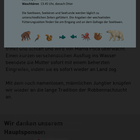
Seebärchen auf der Anlage lag. Bald hieß es „das Jungtier
Steppenlemming
trinkt“, wodurch klar war, dass die Erstgebärende Milch
Südamerikanischer Seelöwe/ Mähnenrobbe
hatte und sich um ihr Jungtier kümmerte. Aufatmen beim
Zwergotter
Zooteam!
Waschbär
Vögel
Das schwarze, plüschige Fell ist noch nicht
Basstölpel
wassertauglich und so liegt das Jungtier auf der Anlage,
Brandgans
trinkt und schläft und wird von Mama Poca überwacht.
Magellan-Dampfschiffente
Einen kurzen versehendlichen Ausflug ins Wasser
Eiderente
beendete die Mutter sofort mit einem beherzten
Humboldtpinguin
Eingreifen, indem sie es sofort wieder an Land zog.
Kea
Kormoran
Mit dem noch namenlosen, männlichen Jungtier knüpfen
Schneeeule
wir wieder an die lange Tradition der Robbennachzucht
Wiedehopf
an.
Zwergsäger
Serama-Zwerghühner
Kriechtiere
Wir danken unserem
Europäische Sumpfschildkröte
Himmelblauer Zwergtaggecko
Hauptsponsor:
Köhlerschildkröte