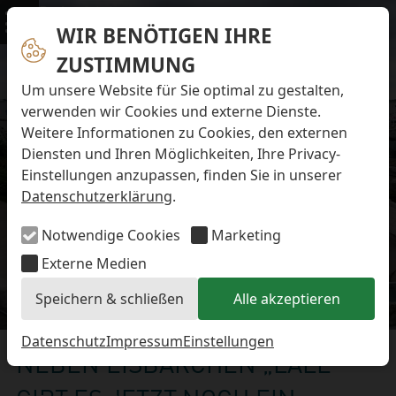
Navigation überspringen
Preise & Infos
Öffnungs- und Fütterungszeiten
WIR BENÖTIGEN IHRE
Menü
Eintrittspreise
ZUSTIMMUNG
Aktuelles
Alle Meldungen
Um unsere Website für Sie optimal zu gestalten,
Eisbären-Nachwuchs Anna & Elsa
verwenden wir Cookies und externe Dienste.
Eisbären-Nachwuchs Lale & Lili
Weitere Informationen zu Cookies, den externen
FAQ zum Tod des Schimpansen-Jungtiers
Diensten und Ihren Möglichkeiten, Ihre Privacy-
Newsletter
Einstellungen anzupassen, finden Sie in unserer
Bildungsletter
Datenschutzerklärung
.
Barrierefreier Zoo
Anfahrt
Notwendige Cookies
Marketing
Hausordnung
Arbeiten im Zoo
Externe Medien
Ausbildung zur Zootierpflegerin/zum Zootierpfleger
Speichern & schließen
Alle akzeptieren
Freiwilliges ökologisches Jahr (FÖJ)
Aktuelles
Mitarbeiter:in (w/m/d) auf Minijob-Basis
Patenschaften
Datenschutz
Impressum
Einstellungen
NEBEN EISBÄRCHEN „LALE“
Spielplatz
Förderverein