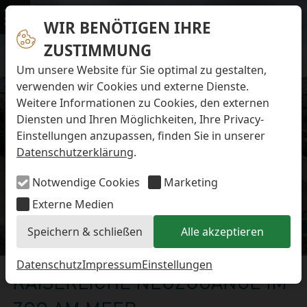
Navigation überspringen
Preise & Infos
Öffnungs- und Fütterungszeiten
WIR BENÖTIGEN IHRE
Menü
Eintrittspreise
ZUSTIMMUNG
Aktuelles
Alle Meldungen
Um unsere Website für Sie optimal zu gestalten,
Eisbären-Nachwuchs Anna & Elsa
verwenden wir Cookies und externe Dienste.
Eisbären-Nachwuchs Lale & Lili
Weitere Informationen zu Cookies, den externen
FAQ zum Tod des Schimpansen-Jungtiers
Diensten und Ihren Möglichkeiten, Ihre Privacy-
Newsletter
Einstellungen anzupassen, finden Sie in unserer
Bildungsletter
Datenschutzerklärung
.
Barrierefreier Zoo
Anfahrt
Notwendige Cookies
Marketing
Hausordnung
Arbeiten im Zoo
Externe Medien
Ausbildung zur Zootierpflegerin/zum Zootierpfleger
Speichern & schließen
Alle akzeptieren
Freiwilliges ökologisches Jahr (FÖJ)
Aktuelles
Mitarbeiter:in (w/m/d) auf Minijob-Basis
Patenschaften
Datenschutz
Impressum
Einstellungen
KAISERLICHE NEUZUGÄNGE IM
Spielplatz
Förderverein