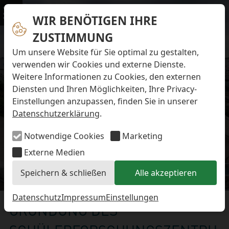
Navigation überspringen
Preise & Infos
Öffnungs- und Fütterungszeiten
WIR BENÖTIGEN IHRE
Menü
Eintrittspreise
ZUSTIMMUNG
Aktuelles
Alle Meldungen
Um unsere Website für Sie optimal zu gestalten,
Eisbären-Nachwuchs Anna & Elsa
verwenden wir Cookies und externe Dienste.
Eisbären-Nachwuchs Lale & Lili
Weitere Informationen zu Cookies, den externen
FAQ zum Tod des Schimpansen-Jungtiers
Diensten und Ihren Möglichkeiten, Ihre Privacy-
Newsletter
Einstellungen anzupassen, finden Sie in unserer
Bildungsletter
Datenschutzerklärung
.
Barrierefreier Zoo
Anfahrt
Notwendige Cookies
Marketing
Hausordnung
Arbeiten im Zoo
Externe Medien
Ausbildung zur Zootierpflegerin/zum Zootierpfleger
Speichern & schließen
Alle akzeptieren
Freiwilliges ökologisches Jahr (FÖJ)
Aktuelles
Mitarbeiter:in (w/m/d) auf Minijob-Basis
Patenschaften
Datenschutz
Impressum
Einstellungen
GRÜNDUNG DES
Spielplatz
Förderverein