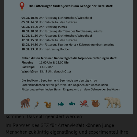
Steppenlemming
Mit diesem Jugendgruppennetzwerk möchte Dr. Jane
Südamerikanischer Seelöwe/ Mähnenrobbe
Goodall jungen Menschen in der heutigen Welt die
Zwergotter
Hoffnung und den Mut geben, dass sie ihre Zukunft selbst
Waschbär
positiv gestalten können. Im Rahmen der „Roots &
Vögel
Shoots“-Projektgruppen engagieren sich die jungen
Basstölpel
Menschen für Mensch, Tier und Umwelt.
Brandgans
Wenn junge Menschen verstehen, was der Klimawandel,
Magellan-Dampfschiffente
Pandemien oder die Übernutzung natürlicher Ressourcen
Eiderente
für die Artenvielfalt und unser eigenes Überleben auf dem
Humboldtpinguin
Planeten bedeutet, sind diese oft voller Zukunftsängste. In
Kea
der Zusammenarbeit mit Jugendlichen wird dies
Kormoran
regelmäßig während der Expeditionen im Zoo am Meer
Schneeeule
deutlich. Die zeitlich begrenzten Expeditionen, die
Wiedehopf
Schulklassen im Zoo am Meer buchen können,
Zwergsäger
sensibilisieren für den Artenschutz, bieten aber keine
Serama-Zwerghühner
Gelegenheit, dass junge Menschen aktiv ins Handeln
Kriechtiere
kommen. Das soll geändert werden.
Europäische Sumpfschildkröte
Im Rahmen des SFZ für Artenvielfalt können junge
Himmelblauer Zwergtaggecko
Menschen zukünftig eigenständig und experimentell ihre
Köhlerschildkröte