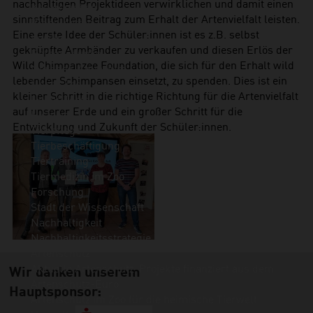
nachhaltigen Projektideen verwirklichen und damit einen
Königspython
sinnstiftenden Beitrag zum Erhalt der Artenvielfalt leisten.
Ringelnatter
Eine erste Idee der Schüler:innen ist es z.B. selbst
Lurche
geknüpfte Armbänder zu verkaufen und diesen Erlös der
Rotbauchunke
Wild Chimpanzee Foundation, die sich für den Erhalt wild
Nordsee-Aquarium
lebender Schimpansen einsetzt, zu spenden. Dies ist ein
Unser Zoo
kleiner Schritt in die richtige Richtung für die Artenvielfalt
Unser Team
auf unserer Erde und ein großer Schritt für die
Historie
Entwicklung und Zukunft der Schüler:innen.
Tierpflege
Tierbeschäftigung
Tiertraining
Tiermedizin im Zoo
Forschung
Stadt der Wissenschaft
Nachhaltigkeit
Nachhaltigkeitsstrategie
Artenschutz
Aktuelle Artenschutz-Projekte finanziert aus dem
Wir danken unserem
Artenschutz-Euro
Hauptsponsor:
Artenschutz im Zoo für die heimische Tierwelt