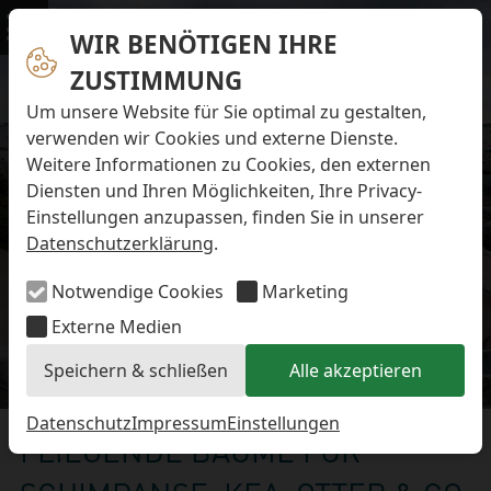
Navigation überspringen
Preise & Infos
Öffnungs- und Fütterungszeiten
WIR BENÖTIGEN IHRE
Menü
Eintrittspreise
ZUSTIMMUNG
Aktuelles
Alle Meldungen
Um unsere Website für Sie optimal zu gestalten,
Eisbären-Nachwuchs Anna & Elsa
verwenden wir Cookies und externe Dienste.
Eisbären-Nachwuchs Lale & Lili
Weitere Informationen zu Cookies, den externen
FAQ zum Tod des Schimpansen-Jungtiers
Diensten und Ihren Möglichkeiten, Ihre Privacy-
Newsletter
Einstellungen anzupassen, finden Sie in unserer
Bildungsletter
Datenschutzerklärung
.
Barrierefreier Zoo
Anfahrt
Notwendige Cookies
Marketing
Hausordnung
Arbeiten im Zoo
Externe Medien
Ausbildung zur Zootierpflegerin/zum Zootierpfleger
Speichern & schließen
Alle akzeptieren
Freiwilliges ökologisches Jahr (FÖJ)
Aktuelles
Mitarbeiter:in (w/m/d) auf Minijob-Basis
Patenschaften
Datenschutz
Impressum
Einstellungen
FLIEGENDE BÄUME FÜR
Spielplatz
Förderverein