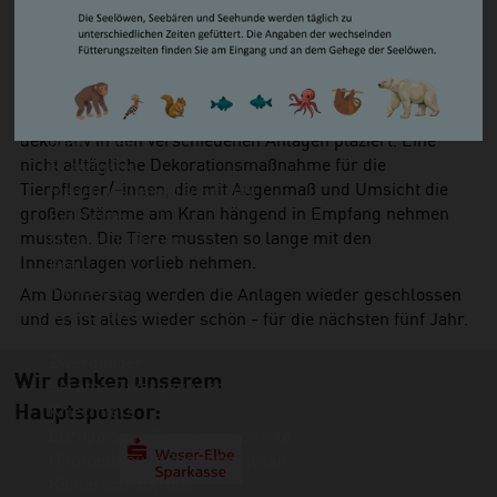
des Zoos zwei große Kräne aufgestellt. Die großen
Steppenlemming
Gitterelemente der Schimpansen-Außenanlage mussten
Südamerikanischer Seelöwe/ Mähnenrobbe
zur Seite gelegt werden, um die Anlage zu öffnen. Im
Zwergotter
Anschluss wurde jeder alte Baum einzeln aus den
Waschbär
Anlagen gehoben, jeder neue Baum begutachtet und
Vögel
dekorativ in den verschiedenen Anlagen plaziert. Eine
Basstölpel
nicht alltägliche Dekorationsmaßnahme für die
Brandgans
Tierpfleger/-innen, die mit Augenmaß und Umsicht die
Magellan-Dampfschiffente
großen Stämme am Kran hängend in Empfang nehmen
Eiderente
mussten. Die Tiere mussten so lange mit den
Humboldtpinguin
Innenanlagen vorlieb nehmen.
Kea
Kormoran
Am Donnerstag werden die Anlagen wieder geschlossen
Schneeeule
und es ist alles wieder schön - für die nächsten fünf Jahr.
Wiedehopf
Zwergsäger
Wir danken unserem
Serama-Zwerghühner
Hauptsponsor:
Kriechtiere
Europäische Sumpfschildkröte
Himmelblauer Zwergtaggecko
Köhlerschildkröte