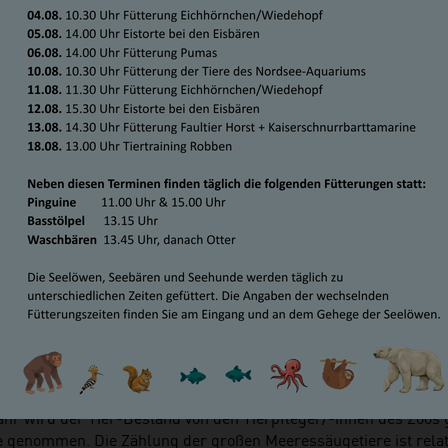
WIRD GEZÄHLT, GEWOGEN UND
ESSEN – INVENTUR AM 8. JAN
ZOO AM MEER!
g, 08. Januar 2019
ahr wird der Tier-Bestand von den Tierpfleger/-innen des Zoos
e genommen. Die Zählung der großen Meeressäugetiere ist relati