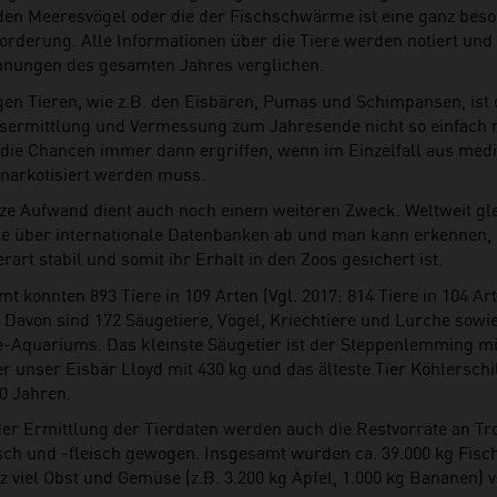
nden Meeresvögel oder die der Fischschwärme ist eine ganz bes
orderung. Alle Informationen über die Tiere werden notiert und
hnungen des gesamten Jahres verglichen.
igen Tieren, wie z.B. den Eisbären, Pumas und Schimpansen, ist 
sermittlung und Vermessung zum Jahresende nicht so einfach m
die Chancen immer dann ergriffen, wenn im Einzelfall aus med
 narkotisiert werden muss.
ze Aufwand dient auch noch einem weiteren Zweck. Weltweit gle
e über internationale Datenbanken ab und man kann erkennen,
erart stabil und somit ihr Erhalt in den Zoos gesichert ist.
t konnten 893 Tiere in 109 Arten (Vgl. 2017: 814 Tiere in 104 Ar
 Davon sind 172 Säugetiere, Vögel, Kriechtiere und Lurche sow
-Aquariums. Das kleinste Säugetier ist der Steppenlemming mit
r unser Eisbär Lloyd mit 430 kg und das älteste Tier Köhlerschi
0 Jahren.
er Ermittlung der Tierdaten werden auch die Restvorräte an Tro
isch und -fleisch gewogen. Insgesamt wurden ca. 39.000 kg Fisch
 viel Obst und Gemüse (z.B. 3.200 kg Äpfel, 1.000 kg Bananen) ve