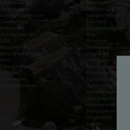
Arbeiten im Zoo
Brandgans
Ausbildung zur
Magellan-
Zootierpflegerin/zum
Dampfschiffente
Zootierpfleger
Eiderente
Freiwilliges
Humboldtpinguin
ökologisches Jahr
Kea
(FÖJ)
Kormoran
Mitarbeiter:in
Schneeeule
(w/m/d) auf Minijob-
Wiedehopf
Basis
Zwergsäger
Patenschaften
Serama-Zwerghühne
Spielplatz
Kriechtiere
Förderverein
Europäische
Zookooperationen
Sumpfschildkröte
Himmelblauer
Zwergtaggecko
Köhlerschildkröte
Königspython
Ringelnatter
Lurche
Rotbauchunke