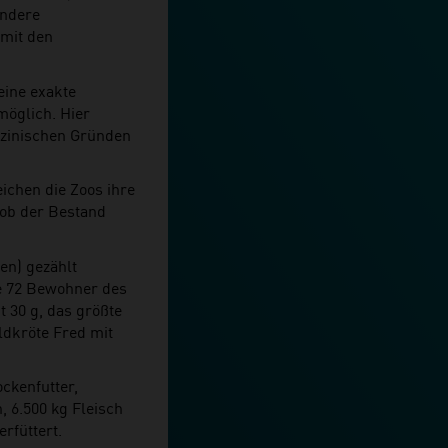
ondere
 mit den
eine exakte
öglich. Hier
izinischen Gründen
ichen die Zoos ihre
 ob der Bestand
ten) gezählt
ie 72 Bewohner des
 30 g, das größte
ldkröte Fred mit
ckenfutter,
, 6.500 kg Fleisch
rfüttert.