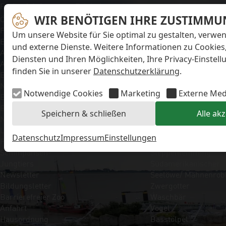
Navigation überspringen
Preise & Infos
Erlebnisangebote
Unsere Tiere
Öffnungs- und
WIR BENÖTIGEN IHRE ZUSTIMMU
Aktionstage
Säugetiere
Fütterungszeiten
Exit-Game
Eisbär
Um unsere Website für Sie optimal zu gestalten, verwe
Eintrittspreise
Familienwochenende
Faultier
und externe Dienste. Weitere Informationen zu Cookies
Aktuelles
Führungen
Kaiserschnurrbartta
Diensten und Ihren Möglichkeiten, Ihre Privacy-Einstel
Alle Meldungen
Kindergeburtstage
Polarfuchs
finden Sie in unserer
Datenschutzerklärung
.
Eisbären-
Workshops
Puma
Nachwuchs Anna &
Kaninchen
Notwendige Cookies
Marketing
Externe Med
Elsa
Schimpanse
Eisbären-
Schneehase
Speichern & schließen
Alle ak
Nachwuchs Lale &
Seebär
Lili
Seehund
Datenschutz
Impressum
Einstellungen
FAQ zum Tod des
Sibirische Eichhörnc
Schimpansen-
Steppenlemming
Jungtiers
Südamerikanischer
Newsletter
Seelöwe/ Mähnenrob
Bildungsletter
Zwergotter
Barrierefreier Zoo
Waschbär
Anfahrt
Vögel
Hausordnung
Basstölpel