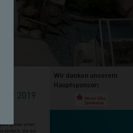
Wir danken unserem
Hauptsponsor:
UAR 2019
 ganz genau unter
v einfach, die der