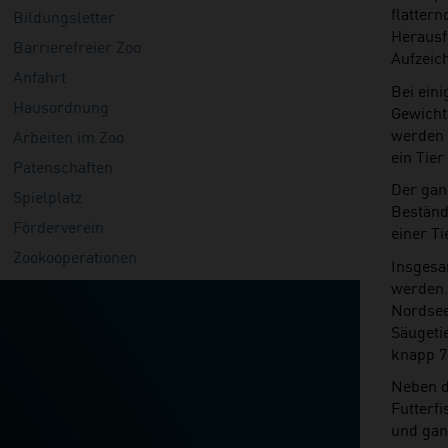
flatter
Bildungsletter
Herausf
Barrierefreier Zoo
Aufzeic
Anfahrt
Bei ein
Hausordnung
Gewicht
werden 
Arbeiten im Zoo
ein Tier
Patenschaften
Der gan
Spielplatz
Beständ
Förderverein
einer Ti
Zookooperationen
Insgesam
werden.
Nordsee
Säugetie
knapp 7
Neben d
Futterf
und ganz