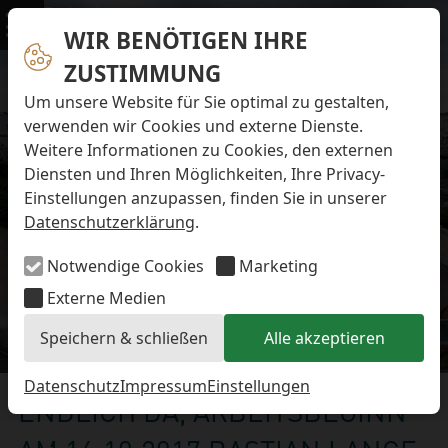
Navigation überspringen
Preise & Infos
Öffnungs- und Fütterungszeiten
WIR BENÖTIGEN IHRE
Menü
Eintrittspreise
ZUSTIMMUNG
Aktuelles
Alle Meldungen
Um unsere Website für Sie optimal zu gestalten,
Eisbären-Nachwuchs Anna & Elsa
verwenden wir Cookies und externe Dienste.
Eisbären-Nachwuchs Lale & Lili
Weitere Informationen zu Cookies, den externen
FAQ zum Tod des Schimpansen-Jungtiers
Diensten und Ihren Möglichkeiten, Ihre Privacy-
Newsletter
Einstellungen anzupassen, finden Sie in unserer
Bildungsletter
Datenschutzerklärung
.
Barrierefreier Zoo
Anfahrt
Notwendige Cookies
Marketing
Hausordnung
Arbeiten im Zoo
Externe Medien
Ausbildung zur Zootierpflegerin/zum Zootierpfleger
Speichern & schließen
Alle akzeptieren
Freiwilliges ökologisches Jahr (FÖJ)
Aktuelles
Mitarbeiter:in (w/m/d) auf Minijob-Basis
Patenschaften
Datenschutz
Impressum
Einstellungen
ENDLICH DA, ARBEITSBEGINN
Spielplatz
Förderverein