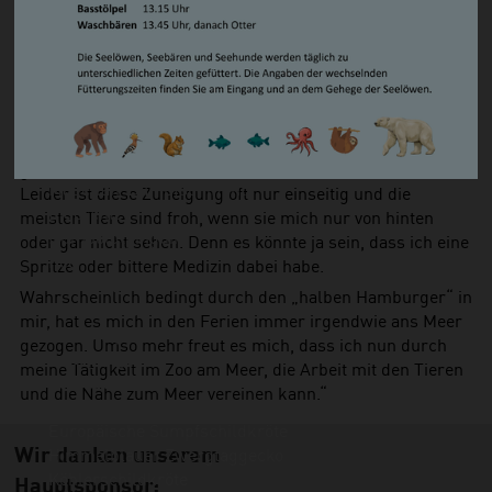
Steppenlemming
ein anderes Mal Anästhesist für einen Eisbär oder muss
Südamerikanischer Seelöwe/ Mähnenrobbe
eine Verletzung bei einem Kaninchen chirurgisch
Zwergotter
versorgen. Kein Tag gleicht dem anderen. Durch die große
Waschbär
Bandbreite meiner Patienten hat sich nie ein Lieblingstier
Vögel
herauskristallisiert. Jedes Tier hat seinen eigenen Charme
Basstölpel
und Charakter und meist ist es der aktuelle Patient, der
Brandgans
gerade meine Hilfe braucht, der einem am nächsten ist.
Magellan-Dampfschiffente
Leider ist diese Zuneigung oft nur einseitig und die
Eiderente
meisten Tiere sind froh, wenn sie mich nur von hinten
Humboldtpinguin
oder gar nicht sehen. Denn es könnte ja sein, dass ich eine
Kea
Spritze oder bittere Medizin dabei habe.
Kormoran
Wahrscheinlich bedingt durch den „halben Hamburger“ in
Schneeeule
mir, hat es mich in den Ferien immer irgendwie ans Meer
Wiedehopf
gezogen. Umso mehr freut es mich, dass ich nun durch
Zwergsäger
meine Tätigkeit im Zoo am Meer, die Arbeit mit den Tieren
Serama-Zwerghühner
und die Nähe zum Meer vereinen kann.“
Kriechtiere
Europäische Sumpfschildkröte
Wir danken unserem
Himmelblauer Zwergtaggecko
Köhlerschildkröte
Hauptsponsor: