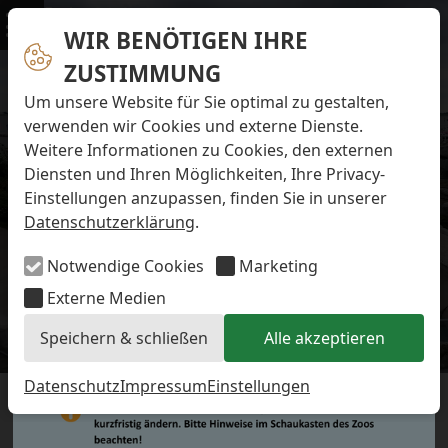
Navigation überspringen
Preise & Infos
Öffnungs- und Fütterungszeiten
WIR BENÖTIGEN IHRE
Menü
Eintrittspreise
ZUSTIMMUNG
Aktuelles
Alle Meldungen
Um unsere Website für Sie optimal zu gestalten,
Eisbären-Nachwuchs Anna & Elsa
verwenden wir Cookies und externe Dienste.
Eisbären-Nachwuchs Lale & Lili
Weitere Informationen zu Cookies, den externen
FAQ zum Tod des Schimpansen-Jungtiers
Diensten und Ihren Möglichkeiten, Ihre Privacy-
Newsletter
Einstellungen anzupassen, finden Sie in unserer
Bildungsletter
Datenschutzerklärung
.
Barrierefreier Zoo
Anfahrt
Notwendige Cookies
Marketing
Hausordnung
Arbeiten im Zoo
Externe Medien
Ausbildung zur Zootierpflegerin/zum Zootierpfleger
Speichern & schließen
Alle akzeptieren
Freiwilliges ökologisches Jahr (FÖJ)
Aktuelles
Mitarbeiter:in (w/m/d) auf Minijob-Basis
Patenschaften
Datenschutz
Impressum
Einstellungen
EINMAL TIERPFLEGER SEIN! –
Spielplatz
Förderverein