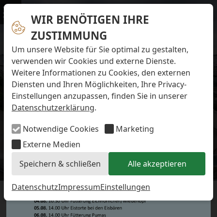
Navigation überspringen
Preise & Infos
Öffnungs- und Fütterungszeiten
WIR BENÖTIGEN IHRE
Menü
Eintrittspreise
ZUSTIMMUNG
Aktuelles
Alle Meldungen
Um unsere Website für Sie optimal zu gestalten,
Eisbären-Nachwuchs Anna & Elsa
verwenden wir Cookies und externe Dienste.
Eisbären-Nachwuchs Lale & Lili
Weitere Informationen zu Cookies, den externen
FAQ zum Tod des Schimpansen-Jungtiers
Diensten und Ihren Möglichkeiten, Ihre Privacy-
Newsletter
Einstellungen anzupassen, finden Sie in unserer
Bildungsletter
Datenschutzerklärung
.
Barrierefreier Zoo
Anfahrt
Notwendige Cookies
Marketing
Hausordnung
Arbeiten im Zoo
Externe Medien
Ausbildung zur Zootierpflegerin/zum Zootierpfleger
Speichern & schließen
Alle akzeptieren
Freiwilliges ökologisches Jahr (FÖJ)
Aktuelles
Mitarbeiter:in (w/m/d) auf Minijob-Basis
Patenschaften
Datenschutz
Impressum
Einstellungen
DER ZOO SCHLIESST HEUTE UM 1
Spielplatz
Förderverein