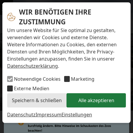
Navigation überspringen
Preise & Infos
Öffnungs- und Fütterungszeiten
WIR BENÖTIGEN IHRE
Menü
Eintrittspreise
ZUSTIMMUNG
Aktuelles
Alle Meldungen
Um unsere Website für Sie optimal zu gestalten,
Eisbären-Nachwuchs Anna & Elsa
verwenden wir Cookies und externe Dienste.
Eisbären-Nachwuchs Lale & Lili
Weitere Informationen zu Cookies, den externen
FAQ zum Tod des Schimpansen-Jungtiers
Diensten und Ihren Möglichkeiten, Ihre Privacy-
Newsletter
Einstellungen anzupassen, finden Sie in unserer
Bildungsletter
Datenschutzerklärung
.
Barrierefreier Zoo
Anfahrt
Notwendige Cookies
Marketing
Hausordnung
Arbeiten im Zoo
Externe Medien
Ausbildung zur Zootierpflegerin/zum Zootierpfleger
Speichern & schließen
Alle akzeptieren
Freiwilliges ökologisches Jahr (FÖJ)
Aktuelles
Mitarbeiter:in (w/m/d) auf Minijob-Basis
Patenschaften
Datenschutz
Impressum
Einstellungen
DER ZOO AM MEER HAT
Spielplatz
Förderverein