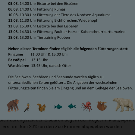
 36. EISBÄRENJUNGTIER DES Z
R IST DA!
, 18. Dezember 2015
hatte damit gerechnet, dass es 2015 Eisbärennachwuchs im Zo
Die Paarungszeit der Eisbären liegt in der Regel im März/Apri
r erst im Juni 2015 an den Zoo Emmen abgegeben worden.