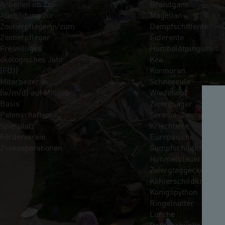
Arbeiten im Zoo
Brandgans
Ausbildung zur
Magellan-
Zootierpflegerin/zum
Dampfschiffente
Zootierpfleger
Eiderente
Freiwilliges
Humboldtpinguin
ökologisches Jahr
Kea
(FÖJ)
Kormoran
Mitarbeiter:in
Schneeeule
(w/m/d) auf Minijob-
Wiedehopf
Basis
Zwergsäger
Patenschaften
Serama-Zwerghühne
Spielplatz
Kriechtiere
Förderverein
Europäische
Zookooperationen
Sumpfschildkröte
Himmelblauer
Zwergtaggecko
Köhlerschildkröte
Königspython
Ringelnatter
Lurche
Rotbauchunke