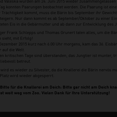
nd Valeska wurden am 24. Juni 2015 wieder zusammengelassen
Tag konnten Paarungen beobachtet werden. Die Paarung ist eine
r Trächtigkeit kommt, muss die Bärin bis September ihr Gewicht 
steigern. Nur dann kommt es ab September/Oktober zu einer Ei
teten Eis in die Gebärmutter und ab dann zur Entwicklung des J
eger Frank Schlepps und Thomas Grunert taten alles, um die Bär
sieht, mit Erfolg!
Dezember 2015 kurz nach 6.00 Uhr morgens, kam das 36. Eisbär
 auf die Welt.
en kritischen Tage sind überstanden, das Jungtier ist munter, t
liebevoll betreut.
 wird es wieder zu Silvester, da die Knallerei die Bärin nervös m
Platz wird wieder abgesperrt.
Bitte für die Knallerei am Deich: Bitte gar nicht am Deich kn
st weit weg vom Zoo. Vielen Dank für Ihre Unterstützung!