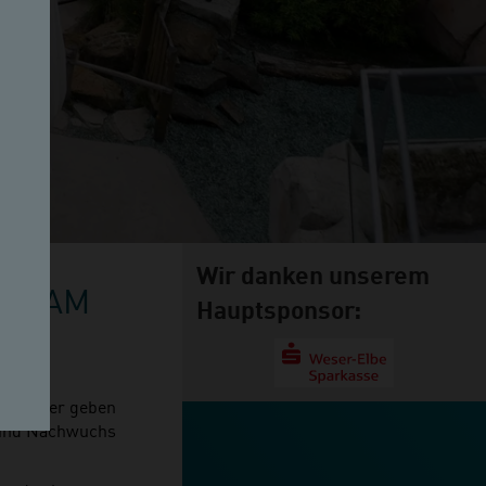
Wir danken unserem
OO AM
Hauptsponsor:
o am Meer geben
l und Nachwuchs