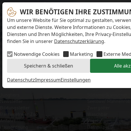
Navigation überspringen
Preise & Infos
Erlebnisangebote
Unsere Tiere
Öffnungs- und
WIR BENÖTIGEN IHRE ZUSTIMMU
Aktionstage
Säugetiere
Fütterungszeiten
Exit-Game
Eisbär
Um unsere Website für Sie optimal zu gestalten, verwe
Eintrittspreise
Familienwochenende
Faultier
und externe Dienste. Weitere Informationen zu Cookies
Aktuelles
Führungen
Kaiserschnurrbartta
Diensten und Ihren Möglichkeiten, Ihre Privacy-Einstel
Alle Meldungen
Kindergeburtstage
Polarfuchs
finden Sie in unserer
Datenschutzerklärung
.
Eisbären-
Workshops
Puma
Nachwuchs Anna &
Kaninchen
Notwendige Cookies
Marketing
Externe Med
Elsa
Schimpanse
Eisbären-
Schneehase
Speichern & schließen
Alle ak
Nachwuchs Lale &
Seebär
Lili
Seehund
Datenschutz
Impressum
Einstellungen
FAQ zum Tod des
Sibirische Eichhörnc
Schimpansen-
Steppenlemming
Jungtiers
Südamerikanischer
Newsletter
Seelöwe/ Mähnenrob
Bildungsletter
Zwergotter
Barrierefreier Zoo
Waschbär
Anfahrt
Vögel
Hausordnung
Basstölpel