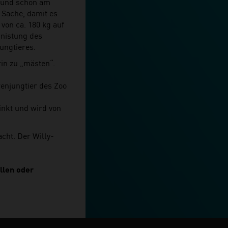
 und schon am
 Sache, damit es
von ca. 180 kg auf
nnistung des
ungtieres.
in zu „mästen“.
enjungtier des Zoo
rinkt und wird von
acht. Der Willy-
allen oder