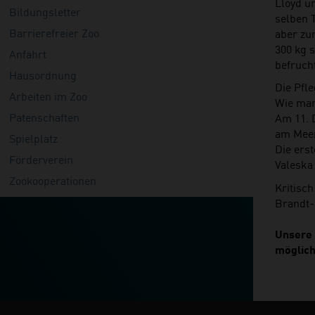
Lloyd u
Bildungsletter
selben 
Barrierefreier Zoo
aber zu
300 kg 
Anfahrt
befruch
Hausordnung
Die Pfl
Arbeiten im Zoo
Wie man 
Patenschaften
Am 11. 
am Meer
Spielplatz
Die erst
Förderverein
Valeska 
Zookooperationen
Kritisch
Brandt-
Unsere 
möglich