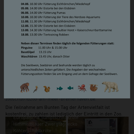
Mitmach-Station können aus Stofftaschen und natürlichen
Steppenlemming
Materialien aus dem Wald ein plastikfreies Spiel erschafft
Südamerikanischer Seelöwe/ Mähnenrobbe
werden. Die Botanika Bremen demonstriert die vielfältige
Zwergotter
Schönheit von Schmetterlingen und der Imkerverein
Waschbär
Bremerhaven zeigt, welch große Leistung Bienen und
Vögel
Wespen vollbringen Weitere Info- und Spielstände
Basstölpel
erklären woher wir wissen, welche Tiere unsere Hilfe
Brandgans
benötigen und welche Artenschutzorganisationen der Zoo
Magellan-Dampfschiffente
am Meer unterstützt.
Eiderente
Humboldtpinguin
Drei exklusive Führungen hinter die Kulissen, um 11.00
Kea
Uhr, 13.00 Uhr und 15.00 Uhr, geben einmalige Einblicke in
Kormoran
die Historie und die Arbeit des Zoos zum Thema
Schneeeule
Artenschutz.
Die Führungen sind kostenlos, um eine
Wiedehopf
Voranmeldung wird gebeten
per Mail unter
Zwergsäger
zooschule@zoo-am-meer-bremerhaven.de.
Serama-Zwerghühner
Die Teilnahme am Bunten Tag der Artenvielfalt ist
Kriechtiere
kostenfrei, zu zahlen ist lediglich der Eintritt in den Zoo.
Europäische Sumpfschildkröte
Himmelblauer Zwergtaggecko
Köhlerschildkröte