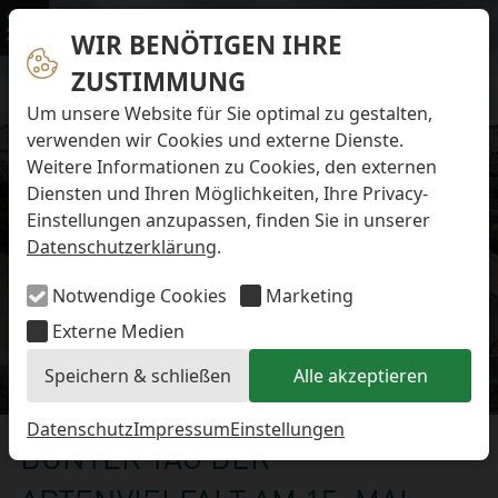
Navigation überspringen
Preise & Infos
Öffnungs- und Fütterungszeiten
WIR BENÖTIGEN IHRE
Menü
Eintrittspreise
ZUSTIMMUNG
Aktuelles
Alle Meldungen
Um unsere Website für Sie optimal zu gestalten,
Eisbären-Nachwuchs Anna & Elsa
verwenden wir Cookies und externe Dienste.
Eisbären-Nachwuchs Lale & Lili
Weitere Informationen zu Cookies, den externen
FAQ zum Tod des Schimpansen-Jungtiers
Diensten und Ihren Möglichkeiten, Ihre Privacy-
Newsletter
Einstellungen anzupassen, finden Sie in unserer
Bildungsletter
Datenschutzerklärung
.
Barrierefreier Zoo
Anfahrt
Notwendige Cookies
Marketing
Hausordnung
Arbeiten im Zoo
Externe Medien
Ausbildung zur Zootierpflegerin/zum Zootierpfleger
Speichern & schließen
Alle akzeptieren
Freiwilliges ökologisches Jahr (FÖJ)
Aktuelles
Mitarbeiter:in (w/m/d) auf Minijob-Basis
Patenschaften
Datenschutz
Impressum
Einstellungen
BUNTER TAG DER
Spielplatz
Förderverein