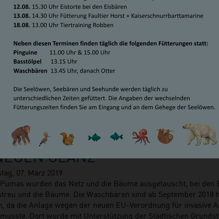
 EISBÄR, PUMA & CO. ERSTRAH
NEUEN GLANZ
tag, 07. März 2019
 Pumas wurden das Netz und die Bäume ausgetauscht, bei den 
streu und die Bäume. Die Waschbären sind ab September 2018 h
, da die Anlage wegen der neuen EU-Verordnung für invasive A
musste. Dort wurde mit Unterstützung der Städtischen Grundst