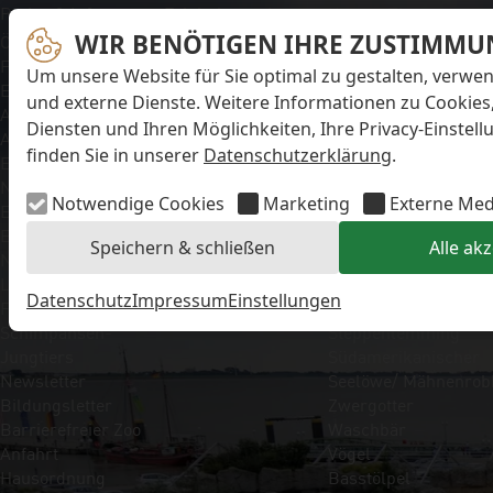
Navigation überspringen
Preise & Infos
Erlebnisangebote
Unsere Tiere
Öffnungs- und
WIR BENÖTIGEN IHRE ZUSTIMMU
Aktionstage
Säugetiere
Fütterungszeiten
Exit-Game
Eisbär
Um unsere Website für Sie optimal zu gestalten, verwe
Eintrittspreise
Familienwochenende
Faultier
und externe Dienste. Weitere Informationen zu Cookies
Aktuelles
Führungen
Kaiserschnurrbartta
Diensten und Ihren Möglichkeiten, Ihre Privacy-Einstel
Alle Meldungen
Kindergeburtstage
Polarfuchs
finden Sie in unserer
Datenschutzerklärung
.
Eisbären-
Workshops
Puma
Nachwuchs Anna &
Kaninchen
Notwendige Cookies
Marketing
Externe Med
Elsa
Schimpanse
Eisbären-
Schneehase
Speichern & schließen
Alle ak
Nachwuchs Lale &
Seebär
Lili
Seehund
Datenschutz
Impressum
Einstellungen
FAQ zum Tod des
Sibirische Eichhörnc
Schimpansen-
Steppenlemming
Jungtiers
Südamerikanischer
Newsletter
Seelöwe/ Mähnenrob
Bildungsletter
Zwergotter
Barrierefreier Zoo
Waschbär
Anfahrt
Vögel
Hausordnung
Basstölpel