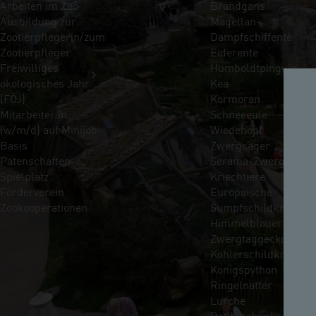
Arbeiten im Zoo
Brandgans
Ausbildung zur
Magellan-
Zootierpflegerin/zum
Dampfschiffente
Zootierpfleger
Eiderente
Freiwilliges
Humboldtpinguin
ökologisches Jahr
Kea
(FÖJ)
Kormoran
Mitarbeiter:in
Schneeeule
(w/m/d) auf Minijob-
Wiedehopf
Basis
Zwergsäger
Patenschaften
Serama-Zwerghühne
Spielplatz
Kriechtiere
Förderverein
Europäische
Zookooperationen
Sumpfschildkröte
Himmelblauer
Zwergtaggecko
Köhlerschildkröte
Königspython
Ringelnatter
Lurche
Rotbauchunke