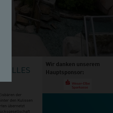
Wir danken unserem
LT ALLES
Hauptsponsor:
Eisbären der
inter den Kulissen
rten übernetzt
ücksgesellschaft