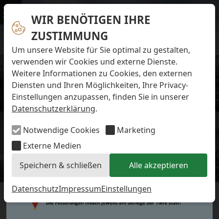
Navigation überspringen
Preise & Infos
Öffnungs- und Fütterungszeiten
WIR BENÖTIGEN IHRE
Menü
Eintrittspreise
ZUSTIMMUNG
Aktuelles
Alle Meldungen
Um unsere Website für Sie optimal zu gestalten,
Eisbären-Nachwuchs Anna & Elsa
verwenden wir Cookies und externe Dienste.
Eisbären-Nachwuchs Lale & Lili
Weitere Informationen zu Cookies, den externen
FAQ zum Tod des Schimpansen-Jungtiers
Diensten und Ihren Möglichkeiten, Ihre Privacy-
Newsletter
Einstellungen anzupassen, finden Sie in unserer
Bildungsletter
Datenschutzerklärung
.
Barrierefreier Zoo
Anfahrt
Notwendige Cookies
Marketing
Hausordnung
Arbeiten im Zoo
Externe Medien
Ausbildung zur Zootierpflegerin/zum Zootierpfleger
Speichern & schließen
Alle akzeptieren
Freiwilliges ökologisches Jahr (FÖJ)
Aktuelles
Mitarbeiter:in (w/m/d) auf Minijob-Basis
Patenschaften
Datenschutz
Impressum
Einstellungen
AM DIENSTAG, DEN 19.05.2015
Spielplatz
Förderverein