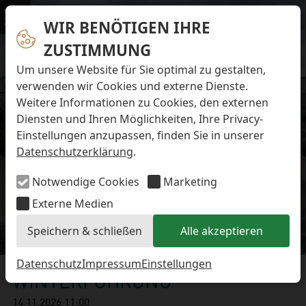
Navigation überspringen
Preise & Infos
Öffnungs- und Fütterungszeiten
WIR BENÖTIGEN IHRE
Menü
Eintrittspreise
ZUSTIMMUNG
Aktuelles
Alle Meldungen
Um unsere Website für Sie optimal zu gestalten,
Eisbären-Nachwuchs Anna & Elsa
verwenden wir Cookies und externe Dienste.
Eisbären-Nachwuchs Lale & Lili
Weitere Informationen zu Cookies, den externen
FAQ zum Tod des Schimpansen-Jungtiers
Diensten und Ihren Möglichkeiten, Ihre Privacy-
Newsletter
Einstellungen anzupassen, finden Sie in unserer
Bildungsletter
Datenschutzerklärung
.
Barrierefreier Zoo
Anfahrt
Notwendige Cookies
Marketing
Hausordnung
Arbeiten im Zoo
Externe Medien
Ausbildung zur Zootierpflegerin/zum Zootierpfleger
Speichern & schließen
Alle akzeptieren
Freiwilliges ökologisches Jahr (FÖJ)
Details
Mitarbeiter:in (w/m/d) auf Minijob-Basis
Patenschaften
Datenschutz
Impressum
Einstellungen
WINTERFÜHRUNG
Spielplatz
Förderverein
14.11.2026 11:00