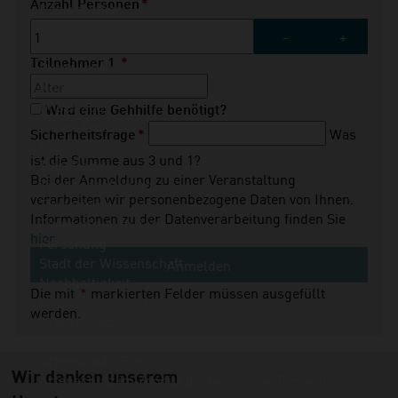
Pflichtfeld
Königspython
Anzahl Personen
*
Ringelnatter
-
+
Lurche
Rotbauchunke
Teilnehmer
1
*
Nordsee-Aquarium
Unser Zoo
Wird eine Gehhilfe benötigt?
Unser Team
Was
Pflichtfeld
Sicherheitsfrage
*
Historie
ist die Summe aus 3 und 1?
Tierpflege
Bei der Anmeldung zu einer Veranstaltung
Tierbeschäftigung
verarbeiten wir personenbezogene Daten von Ihnen.
Tiertraining
Informationen zu der Datenverarbeitung finden Sie
Tiermedizin im Zoo
hier
.
Forschung
Stadt der Wissenschaft
Anmelden
Nachhaltigkeit
Die mit
*
markierten Felder müssen ausgefüllt
Nachhaltigkeitsstrategie
werden.
Artenschutz
Aktuelle Artenschutz-Projekte finanziert aus dem
Artenschutz-Euro
Wir danken unserem
Artenschutz im Zoo für die heimische Tierwelt