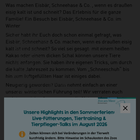
Zookooperationen
Was machen Eisbär, Schneehase & Co. , wenn es draußen
Erlebnisangebote
eisig kalt ist und schneit? Das Erlebnis für die ganze
Aktionstage
Familie! Ein Besuch bei Eisbär, Schneehase & Co. im
Exit-Game
Winter
Familienwochenende
Sicher habt ihr Euch doch schon einmal gefragt, was
Führungen
Eisbär, Schneehase & Co. machen, wenn es draußen eisig
Kindergeburtstage
kalt ist und schneit? So viel sei gesagt: mit einem heißen
Workshops
Kakao oder einem dicken Schal können unsere Tiere
Unsere Tiere
nichts anfangen. Sie haben ihre eigenen Tricks, um durch
Säugetiere
die kalte Jahreszeit zu kommen. Vom „Schneeschuh“ bis
Eisbär
hin zum luftgefüllten Haar ist einiges dabei.
Faultier
Kaiserschnurrbarttamarin
Neugierig geworden? Dann nehmt einfach an einer
Polarfuchs
unserer winterlichen Führung teil! Wir verraten euch
Puma
welche genialen Anpassungen die Natur erfunden hat.
Kaninchen
Kosten:
5,- Euro (zuzüglich Eintrittspreis) Das Entgelt für
Schimpanse
die Führung sowie der Eintrittspreis sind an dem Tag
Schneehase
direkt an der Kasse zu zahlen. Die Teilnehmerzahl ist
Seebär
begrenzt. Die Anmeldung erfolgt unter
www.zoo-am-
Seehund
meer-bremerhaven.de/veranstaltungen
Sibirische Eichhörnchen